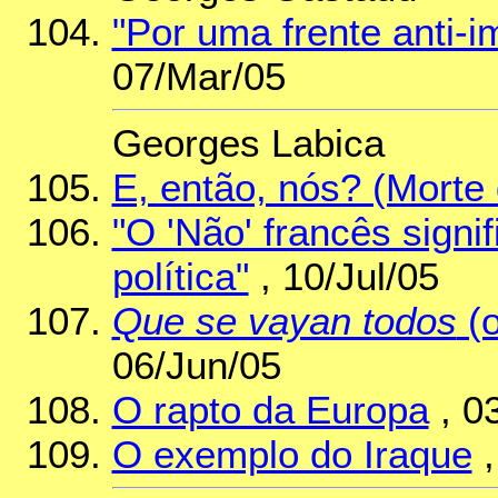
"Por uma frente anti-i
07/Mar/05
Georges Labica
E, então, nós? (Morte
"O 'Não' francês signi
política"
, 10/Jul/05
Que se vayan todos
(o
06/Jun/05
O rapto da Europa
, 0
O exemplo do Iraque
,