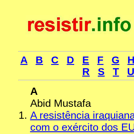
A
B
C
D
E
F
G
R
S
T
A
Abid Mustafa
A resistência iraquian
com o exército dos E