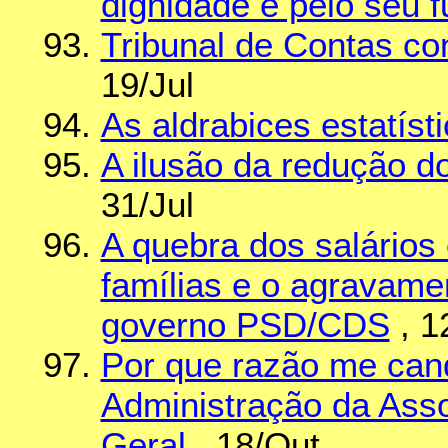
dignidade e pelo seu f
Tribunal de Contas co
19/Jul
As aldrabices estatís
A ilusão da redução 
31/Jul
A quebra dos salários
famílias e o agravam
governo PSD/CDS
, 1
Por que razão me can
Administração da Asso
Geral
, 18/Out