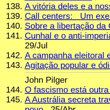
A vitória deles e a no
Call centers: Um exe
Sobre a libertação da
Cunhal e o anti-imperi
29/Jul
A campanha eleitoral e
Agitação popular e ód
John Pilger
O fascismo está outr
A Austrália secreta tr
povo
, 25/Abr