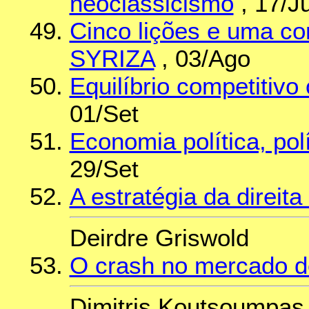
neoclassicismo
, 17/Ju
Cinco lições e uma co
SYRIZA
, 03/Ago
Equilíbrio competitiv
01/Set
Economia política, pol
29/Set
A estratégia da direit
Deirdre Griswold
O crash no mercado d
Dimitris Koutsoumpas