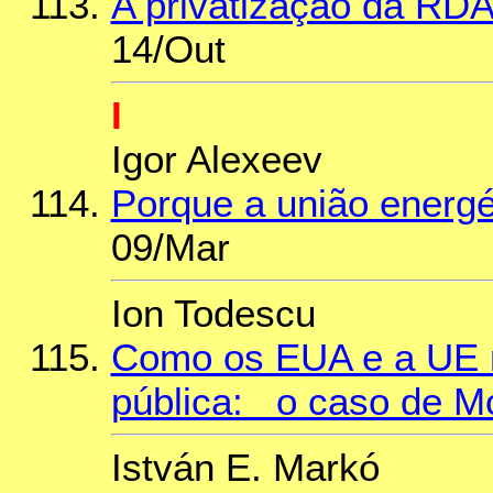
A privatização da RD
14/Out
I
Igor Alexeev
Porque a união energé
09/Mar
Ion Todescu
Como os EUA e a UE 
pública: o caso de M
István E. Markó