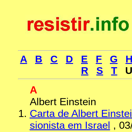
A
B
C
D
E
F
G
R
S
T
A
Albert Einstein
Carta de Albert Einste
sionista em Israel
, 03