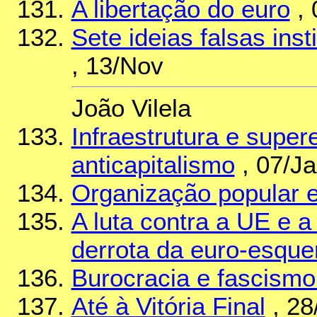
A libertação do euro
, 
Sete ideias falsas in
, 13/Nov
João Vilela
Infraestrutura e super
anticapitalismo
, 07/J
Organização popular e
A luta contra a UE e a
derrota da euro-esque
Burocracia e fascismo
Até à Vitória Final
, 28