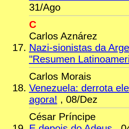
31/Ago
C
Carlos Aznárez
Nazi-sionistas da Arg
"Resumen Latinoamer
Carlos Morais
Venezuela: derrota elei
agora!
, 08/Dez
César Príncipe
E depois do Adeus
, 0