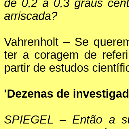
de 0,2 a 0,3 graus cen
arriscada?
Vahrenholt – Se querem
ter a coragem de refe
partir de estudos científ
'Dezenas de investiga
SPIEGEL – Então a su