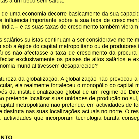
stas a um beco sem saída.
to de uma economia decorre basicamente da sua capaci
a influência importante sobre a sua taxa de crescimen
 a Índia – e as suas taxas de crescimento também vieram
salários sulistas continuam a ser consideravelmente m
e sob a égide do capital metropolitano ou de produtores
ários não afectasse a taxa de crescimento da procura 
ctar exclusivamente os países de altos salários e exc
economia mundial tivessem desaparecido?
tureza da globalização. A globalização não provocou a t
ular, ela realmente fortaleceu o monopólio do capital
 da institucionalização global de um regime de Direit
ão pretende localizar suas unidades de produção no sul,
capital metropolitano não pretende, em actividades de t
 desfruta nas suas localizações actuais no norte. O resu
: actividades que incorporam tecnologia barata conse
ENTO