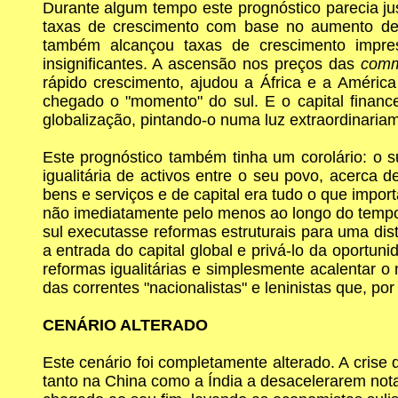
Durante algum tempo este prognóstico parecia jus
taxas de crescimento com base no aumento de 
também alcançou taxas de crescimento impres
insignificantes. A ascensão nos preços das
comm
rápido crescimento, ajudou a África e a Améric
chegado o "momento" do sul. E o capital finance
globalização, pintando-o numa luz extraordinari
Este prognóstico também tinha um corolário: o s
igualitária de activos entre o seu povo, acerca 
bens e serviços e de capital era tudo o que impo
não imediatamente pelo menos ao longo do tempo 
sul executasse reformas estruturais para uma dist
a entrada do capital global e privá-lo da oportun
reformas igualitárias e simplesmente acalentar o
das correntes "nacionalistas" e leninistas que, p
CENÁRIO ALTERADO
Este cenário foi completamente alterado. A cris
tanto na China como a Índia a desacelerarem not