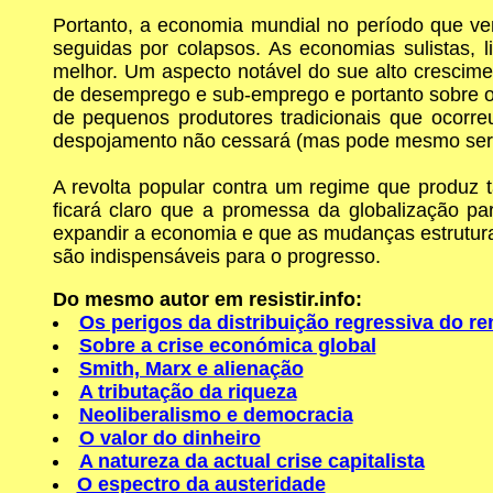
Portanto, a economia mundial no período que v
seguidas por colapsos. As economias sulistas, 
melhor. Um aspecto notável do sue alto cresci
de desemprego e sub-emprego e portanto sobre 
de pequenos produtores tradicionais que ocor
despojamento não cessará (mas pode mesmo ser a
A revolta popular contra um regime que produz t
ficará claro que a promessa da globalização p
expandir a economia e que as mudanças estruturais
são indispensáveis para o progresso.
Do mesmo autor em resistir.info:
Os perigos da distribuição regressiva do r
Sobre a crise económica global
Smith, Marx e alienação
A tributação da riqueza
Neoliberalismo e democracia
O valor do dinheiro
A natureza da actual crise capitalista
O espectro da austeridade