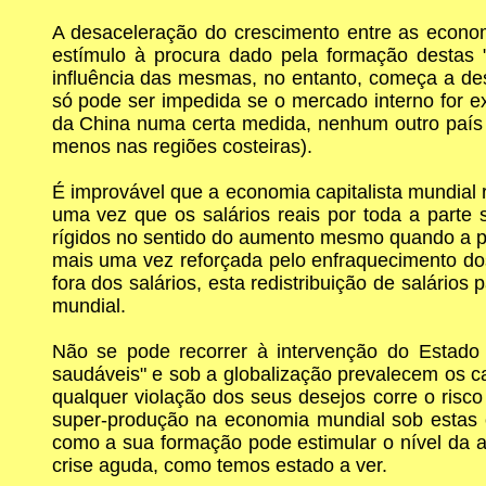
A desaceleração do crescimento entre as econom
estímulo à procura dado pela formação destas
influência das mesmas, no entanto, começa a d
só pode ser impedida se o mercado interno for ex
da China numa certa medida, nenhum outro país es
menos nas regiões costeiras).
É improvável que a economia capitalista mundial r
uma vez que os salários reais por toda a parte s
rígidos no sentido do aumento mesmo quando a pr
mais uma vez reforçada pelo enfraquecimento do
fora dos salários, esta redistribuição de salári
mundial.
Não se pode recorrer à intervenção do Estado p
saudáveis" e sob a globalização prevalecem os cap
qualquer violação dos seus desejos corre o risc
super-produção na economia mundial sob estas c
como a sua formação pode estimular o nível da 
crise aguda, como temos estado a ver.