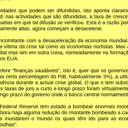
ividades que podem ser difundidas, isto aponta claram
 E nas actividades que são difundidas, a taxa de cres
elas em que tal difusão se verificou. Esta é a razão p
riamente altas, agora começam a desacelerar.
oncomitante com a desaceleração da economia mundial. 
a vítima da crise tal como as economias nortistas. Mas 
mundial mas sim em outra coisa, nomeadamente na forma
nos EUA.
refere "finanças saudáveis", isto é, quer que os gove
certa percentagem do PIB, habitualmente 3%), a utili
ncia durante a actual crise global. O que o tem substi
as taxas de juro a curto e longo prazo foram virtualmen
 longo prazo do governo onde o banco central normalment
o Federal Reserve tem estado a bombear enormes mon
bora haja alguma redução do montante bombeado a cada
 a inundarem o mundo os quais têm ido para as econ
bolhas".