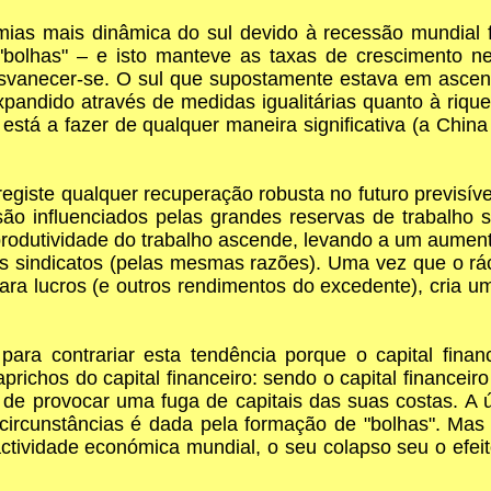
ias mais dinâmica do sul devido à recessão mundial fo
 "bolhas" – e isto manteve as taxas de crescimento 
esvanecer-se. O sul que supostamente estava em ascen
pandido através de medidas igualitárias quanto à riqu
tá a fazer de qualquer maneira significativa (a China
egiste qualquer recuperação robusta no futuro previsível
ão influenciados pelas grandes reservas de trabalho s
odutividade do trabalho ascende, levando a um aumento
s sindicatos (pelas mesmas razões). Uma vez que o rác
os para lucros (e outros rendimentos do excedente), cri
ara contrariar esta tendência porque o capital financ
richos do capital financeiro: sendo o capital financei
o de provocar uma fuga de capitais das suas costas. A 
ircunstâncias é dada pela formação de "bolhas". Mas
actividade económica mundial, o seu colapso seu o efe