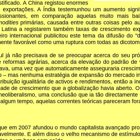
tificado. A China registou enormes
exportações. A Índia testemunhou um aumento signifi
sionantes, em comparação aquelas muito mais baixas
odities
primárias, causada entre outras coisas pelo
a Latina a registarem também taxas de crescimento ex
iro internacional publicitou este tema da difusão do "
amente favorável como uma ruptura com todas as dicotom
ul já não precisava de se preocupar acerca do seu pró
de reformas agrárias, acerca da elevação do padrão de 
rtava, uma vez que automaticamente asseguraria crescim
– mas nenhuma estratégia de expansão do mercado inte
ribuição igualitária de activos e rendimentos, então a i
idade de crescimento que a globalização havia aberto. 
 neoliberalismo, uma conclusão que ia tão directamente 
or algum tempo, aquelas correntes teóricas pareceram fo
e que em 2007 afundou o mundo capitalista avançado pr
avelmente. E além disso o velho mecanismo de estímulo 