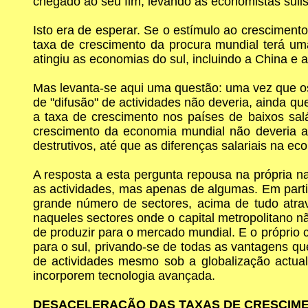
chegado ao seu fim, levando as economistas suli
Isto era de esperar. Se o estímulo ao crescimen
taxa de crescimento da procura mundial terá um
atingiu as economias do sul, incluindo a China e
Mas levanta-se aqui uma questão: uma vez que os 
de "difusão" de actividades não deveria, ainda qu
a taxa de crescimento nos países de baixos sal
crescimento da economia mundial não deveria afe
destrutivos, até que as diferenças salariais na 
A resposta a esta pergunta repousa na própria na
as actividades, mas apenas de algumas. Em partic
grande número de sectores, acima de tudo através
naqueles sectores onde o capital metropolitano n
de produzir para o mercado mundial. E o próprio 
para o sul, privando-se de todas as vantagens que
de actividades mesmo sob a globalização actual
incorporem tecnologia avançada.
DESACELERAÇÃO DAS TAXAS DE CRESCIM