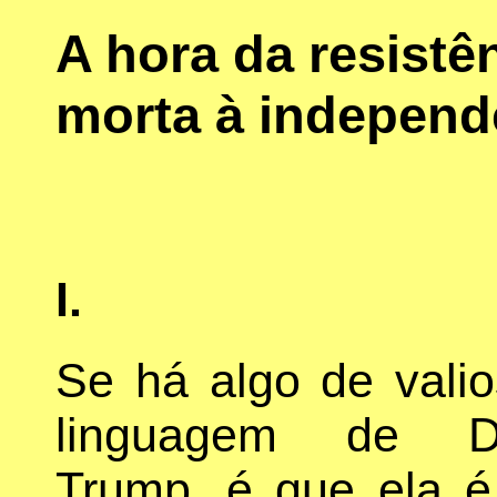
A hora da resist
morta à independê
I.
Se há algo de vali
linguagem de D
Trump, é que ela é