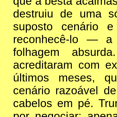
que a besta acalmas
destruiu de uma s
suposto cenário 
reconhecê-lo — a
folhagem absurda
acreditaram com ex
últimos meses, q
cenário razoável d
cabelos em pé. Tru
por negociar; apen