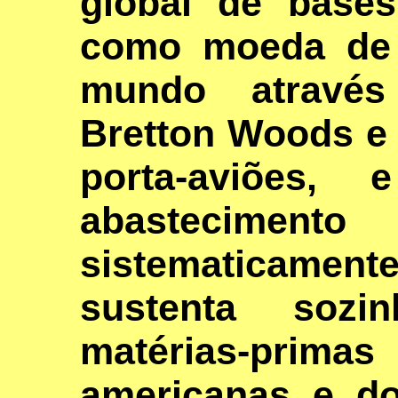
global de bases
como moeda de 
mundo atravé
Bretton Woods e
porta-aviões,
abastecimen
sistematicamen
sustenta sozi
matérias-primas
americanas e d