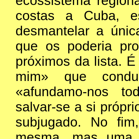
ecossistema regiona
costas a Cuba, es
desmantelar a únic
que os poderia pr
próximos da lista. É
mim» que conduz
«afundamo-nos to
salvar-se a si própr
subjugado. No fim
mesma, mas uma m