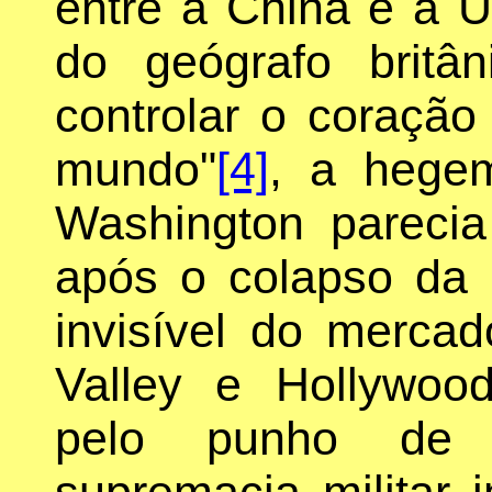
entre a China e a 
do geógrafo britâ
controlar o coração
mundo"
[4]
, a hegem
Washington parecia
após o colapso da
invisível do mercad
Valley e Hollywoo
pelo punho de fe
supremacia militar i