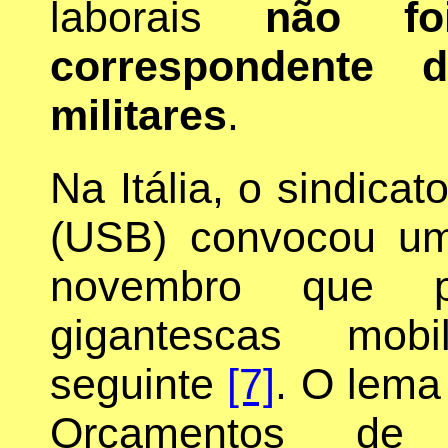
laborais
não fo
correspondente 
militares
.
Na Itália, o sindica
(USB) convocou um
novembro que p
gigantescas mob
seguinte
[7]
. O lema 
Orçamentos de G