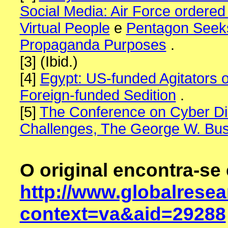
Social Media: Air Force ordere
Virtual People
e
Pentagon Seeks
Propaganda Purposes
.
[3] (Ibid.)
[4]
Egypt: US-funded Agitators 
Foreign-funded Sedition
.
[5]
The Conference on Cyber Di
Challenges, The George W. Bush
O original encontra-se
http://www.globalrese
context=va&aid=29288