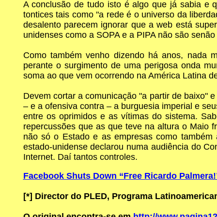
A conclusão de tudo isto é algo que já sabia e 
tontices tais como "a rede é o universo da liberd
desalento parecem ignorar que a web está super c
unidenses como a SOPA e a PIPA não são senão ten
Como também venho dizendo há anos, nada mais
perante o surgimento de uma perigosa onda mu
soma ao que vem ocorrendo na América Latina des
Devem cortar a comunicação "a partir de baixo" e
– e a ofensiva contra – a burguesia imperial e se
entre os oprimidos e as vítimas do sistema. Sa
repercussões que as que teve na altura o Maio fr
não só o Estado e as empresas como também as
estado-unidense declarou numa audiência do Congr
Internet. Daí tantos controles.
Facebook Shuts Down “Free Ricardo Palmera!
[*]
Director do PLED, Programa Latinoamericano
O original encontra-se em
http://www.pagina12