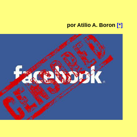
por Atilio A. Boron
[*]