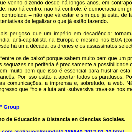
que venho dizendo desde há longos anos, em contrapos
ade, não há centro, não há controle, é democracia em gr
ontrolada – não que vá estar e sim que já está, de fact
tativas de legalizar o que já estão fazendo.
 perigoso que um império em decadência: tornam-se 
ndial anti-capitalista na Europa e mesmo nos EUA (c
de há uma década, os drones e os assassinatos selectiv
 "entre os de baixo" porque sabem muito bem que um pré
us sequazes na periferia é precisamente a possibilidad
bem muito bem que isso é essencial para frustrar esta
ancês. Por isso estão a apertar todos os parafusos. P
 comunicações, a imprensa e, sobretudo, a web. Nã
esso que "hoje a luta anti-subversiva trava-se nos me
” Group
 de Educación a Distancia en Ciencias Sociales.
.com.ar/diario/elmundo/4-185840-2012-01-20.html