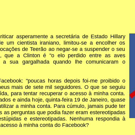
iticar asperamente a secretária de Estado Hillary
e um cientista iraniano, limitou-se a encolher os
ovocações de Teerão ao negar-se a suspender o seu
a, que a Clinton é "o elo perdido entre as aves
do a sua gargalhada quando lhe comunicaram o
Facebook: "poucas horas depois foi-me proibido o
eus mais de sete mil seguidores. O que se seguiu
ída, para tentar recuperar o acesso à minha conta.
dos e ainda hoje, quinta-feira 19 de Janeiro, quase
utilizar a minha conta. Para cúmulo, jamais pude ter
 as perguntas que podia fazer eram estereotipadas
estúpidas e estereotipadas. Nenhuma respondia à
o acesso à minha conta do Facebook?