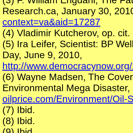
(3) F. William Engdahl, The Fat
Research.ca, January 30, 201
context=va&aid=17287
(4) Vladimir Kutcherov, op. cit.
(5) Ira Leifer, Scientist: BP W
Day, June 9, 2010,
http://www.democracynow.org/
(6) Wayne Madsen, The Coveru
Environmental Mega Disaster,
oilprice.com/Environment/Oil-S
(7) Ibid.
(8) Ibid.
(9) Ibid.