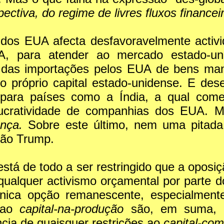
ctiva, do regime de livres fluxos financeir
 dos EUA afecta desfavoravelmente activi
UA, para atender ao mercado estado-uni
te das importações pelos EUA de bens ma
o próprio capital estado-unidense. E des
para países como a Índia, a qual come
lucratividade de companhias dos EUA. M
nança.
Sobre este último, nem uma pitada 
ção Trump.
stá de todo a ser restringido que a oposi
 qualquer activismo orçamental por parte 
nica opção remanescente, especialmente
s ao
capital-na-produção
são, em suma, 
ncia de quaisquer restrições ao
capital-com