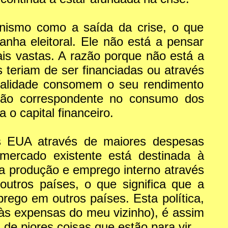
onismo como a saída da crise, o que
ha eleitoral. Ele não está a pensar
s vastas. A razão porque não está a
 teriam de ser financiadas ou através
neralidade consomem o seu rendimento
ução correspondente no consumo dos
o capital financeiro.
 EUA através de maiores despesas
 mercado existente está destinada à
na produção e emprego interno através
utros países, o que significa que a
ego em outros países. Esta política,
às expensas do meu vizinho), é assim
de piores coisas que estão para vir.