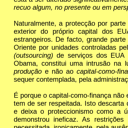
recuo algum, no presente ou em perspe
Naturalmente, a protecção por parte
exterior do próprio capital dos E
estrangeiros. De facto, grande par
Oriente por unidades controladas pel
(outsourcing)
de serviços dos EUA 
Obama, constitui uma intrusão na 
produção
e não ao
capital-como-fi
sequer contemplada, pela administra
É porque o capital-como-finança não e
tem de ser respeitada. Isto descarta
e deixa o proteccionismo como a ú
demonstrou ineficaz. As restriçõe
necessitada, ironicamente, pela ausê