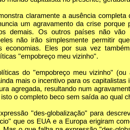
monstra claramente a ausência completa 
 anuncia um agravamento da crise porque 
 dos demais. Os outros países não vão s
eles não irão simplesmente permitir q
s economias. Eles por sua vez também
líticas "empobreço meu vizinho".
líticas do "empobreço meu vizinho" (ou 
inda mais o incentivo para os capitalistas 
cura agregada, resultando num agravamento
sto o completo beco sem saída ao qual che
expressão "des-globalização" para descrev
rcio" que os EUA e a Europa erigiram como
te. Mas o que falha na expressão "des-glo