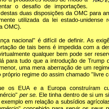
ntar o desafio de importações.
destas duas disposições da OMC para anu
mente utilizada da lei estado-unidense r
na OMC).
ça nacional" é difícil de definir. As exi
rtação de tais bens é impedida com a de
 virtualmente qualquer bem pode ser reser
dá para tudo que a introdução de Trump d
menor, uma mera aberração de um regime n
róprio regime do assim chamado "livre c
 que os EUA e a Europa construíram c
omércio"
per se.
Ele tinha dentro de si um 
 exemplo em relação a subsídios agrícolas 
mércio" concebido para servir os seus pr