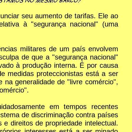
nciar seu aumento de tarifas. Ele ao
elativa à "segurança nacional" (uma
gências militares de um país envolvem
sculpa de que a "segurança nacional"
vado à produção interna. É por causa
e medidas proteccionistas está a ser
a generalidade de "livre comércio",
omércio".
uidadosamente em tempos recentes
sistema de discriminação contra países
e direitos de propriedade intelectual.
óprios interesses está a ser minado