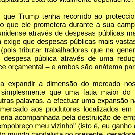
 que Trump tenha recorrido ao protecci
que ele prometera durante a sua campan
idense através de despesas públicas mai
ia exige que despesas públicas mais vastas
s (pois tributar trabalhadores que na ge
a despesa pública através de uma red
ce orçamental – e ambos são anátema para 
a expandir a dimensão do mercado nos
ca simplesmente que uma fatia maior do
 outras palavras, a efectuar uma expansão 
ercado aos produtores localizados em o
eria acompanhada pela destruição de empr
empobreço meu vizinho" (isto é, eu ganho 
o mundo capitalista no presente, geradora 