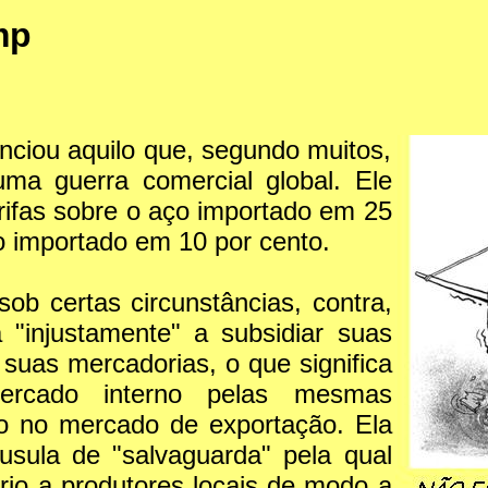
mp
ciou aquilo que, segundo muitos,
ma guerra comercial global. Ele
rifas sobre o aço importado em 25
io importado em 10 por cento.
ob certas circunstâncias, contra,
 "injustamente" a subsidiar suas
suas mercadorias, o que significa
ercado interno pelas mesmas
o no mercado de exportação. Ela
usula de "salvaguarda" pela qual
rio a produtores locais de modo a