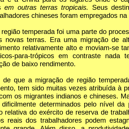
es
em outras terras tropicais.
Seus destin
abalhadores chineses foram empregados na 
região temperada foi uma parte do processo
s novas terras. Era uma migração de al
dimento relativamente alto e moviam-se t
picos-para-trópicos em contraste nada
ação de baixo rendimento.
to de que a migração de região temperad
ento, tem sido muitas vezes atribuída à p
om os migrantes indianos e chineses. Mas
 dificilmente determinados pelo nível da
ão relativa do exército de reserva de tra
rios reais dos trabalhadores podem estag
mente grande. Além disso, a produtividad