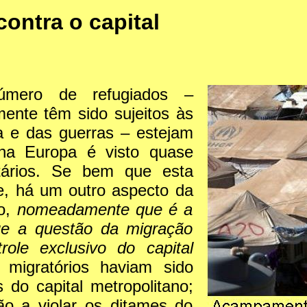
ontra o capital
mero de refugiados –
ente têm sido sujeitos às
a e das guerras – estejam
 na Europa é visto quase
tários. Se bem que esta
e, há um outro aspecto da
ão,
nomeadamente que é a
ue a questão da migração
ole exclusivo do capital
 migratórios haviam sido
s do capital metropolitano;
ão a violar os ditames do