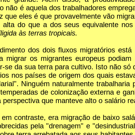
 não é aquela dos trabalhadores empregad
z que eles é que provavelmente vão migrar
s alta do que a dos seus equivalente nos
igida às terras tropicais.
dimento dos dois fluxos migratórios está
a migrar os migrantes europeus podiam s
-se da sua terra para cultivo. Isto não só 
os nos países de origem dos quais estav
arial". Ninguém naturalmente trabalharia 
 temperadas de colonização externa e gan
a perspectiva que manteve alto o salário 
, em contraste, era migração de baixo sa
recidas pela "drenagem" e "desindustrial
bre terra arrebatada aos seus habitantes 