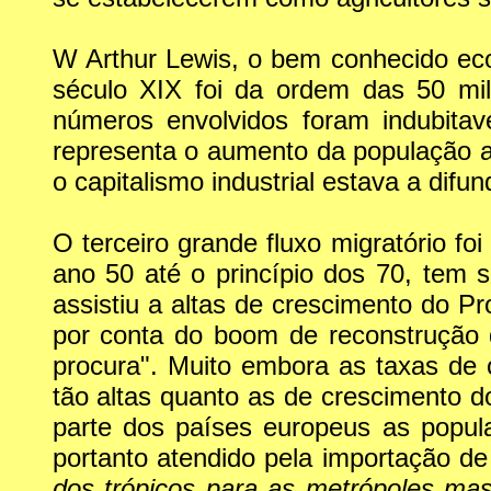
W Arthur Lewis, o bem conhecido eco
século XIX foi da ordem das 50 mi
números envolvidos foram indubita
representa o aumento da população a
o capitalismo industrial estava a difun
O terceiro grande fluxo migratório fo
ano 50 até o princípio dos 70, tem
assistiu a altas de crescimento do P
por conta do boom de reconstrução d
procura". Muito embora as taxas de 
tão altas quanto as de crescimento d
parte dos países europeus as popul
portanto atendido pela importação de
dos trópicos para as metrópoles ma