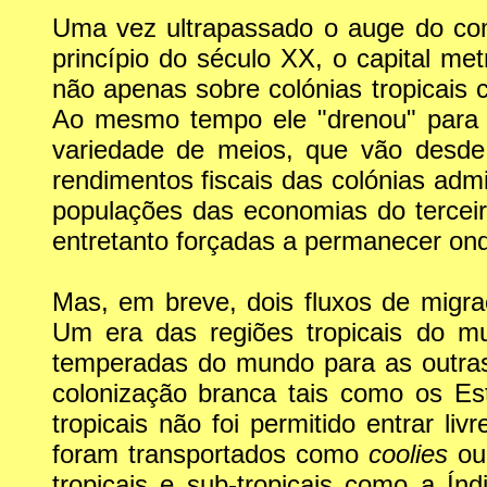
Uma vez ultrapassado o auge do com
princípio do século XX, o capital me
não apenas sobre colónias tropicai
Ao mesmo tempo ele "drenou" para 
variedade de meios, que vão desde
rendimentos fiscais das colónias adm
populações das economias do tercei
entretanto forçadas a permanecer ond
Mas, em breve, dois fluxos de migr
Um era das regiões tropicais do mu
temperadas do mundo para as outras
colonização branca tais como os Es
tropicais não foi permitido entrar l
foram transportados como
coolies
ou
tropicais e sub-tropicais como a Ín