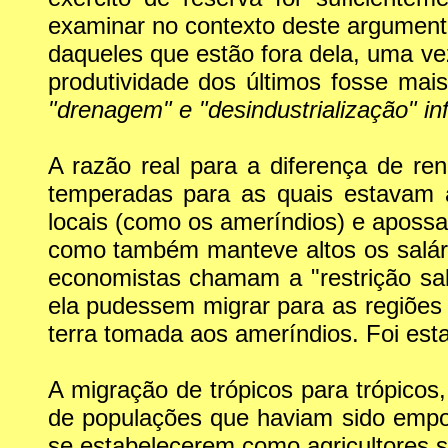
examinar no contexto deste argumento
daqueles que estão fora dela, uma ve
produtividade dos últimos fosse mai
"drenagem" e "desindustrialização" infl
A razão real para a diferença de ren
temperadas para as quais estavam 
locais (como os ameríndios) e apossar
como também manteve altos os salári
economistas chamam a "restrição sal
ela pudessem migrar para as regiões
terra tomada aos ameríndios. Foi est
A migração de trópicos para trópicos
de populações que haviam sido empob
se estabelecerem como agricultores so