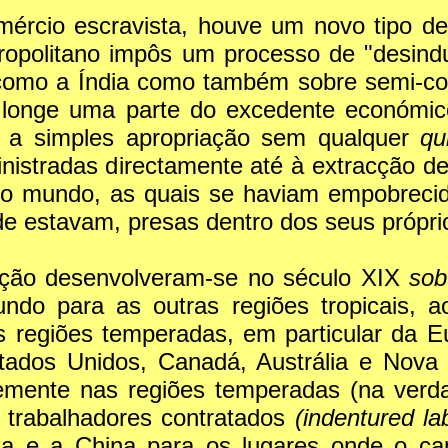
ércio escravista, houve um novo tipo de
tropolitano impôs um processo de "desindu
s como a Índia como também sobre semi-co
longe uma parte do excedente económic
 a simples apropriação sem qualquer
qu
inistradas directamente até à extracção d
ro mundo, as quais se haviam empobreci
e estavam, presas dentro dos seus própri
ação desenvolveram-se no século XIX
sob
ndo para as outras regiões tropicais, a
 regiões temperadas, em particular da E
tados Unidos, Canadá, Austrália e Nova 
ivremente nas regiões temperadas (na verd
 trabalhadores contratados
(indentured l
dia e a China para os lugares onde o cap