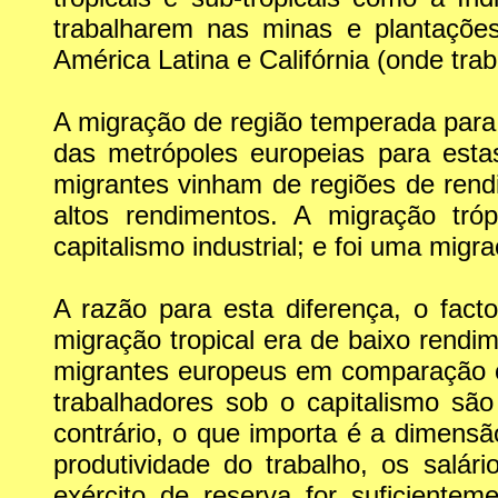
trabalharem nas minas e plantaçõ
América Latina e Califórnia (onde tr
A migração de região temperada para 
das metrópoles europeias para esta
migrantes vinham de regiões de ren
altos rendimentos. A migração tró
capitalismo industrial; e foi uma migr
A razão para esta diferença, o fac
migração tropical era de baixo rendim
migrantes europeus em comparação c
trabalhadores sob o capitalismo são
contrário, o que importa é a dimens
produtividade do trabalho, os salá
exército de reserva for suficiente