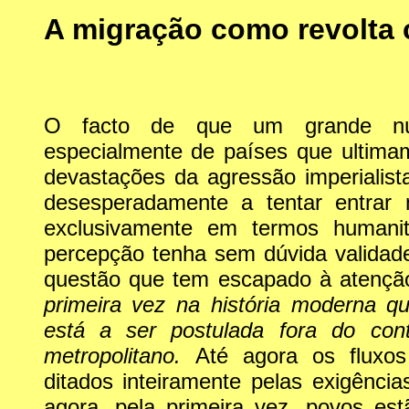
A migração como revolta c
O facto de que um grande nú
especialmente de países que ultimam
devastações da agressão imperialist
desesperadamente a tentar entrar
exclusivamente em termos humani
percepção tenha sem dúvida validad
questão que tem escapado à atenç
primeira vez na história moderna q
está a ser postulada fora do contr
metropolitano.
Até agora os fluxos
ditados inteiramente pelas exigência
agora, pela primeira vez, povos est