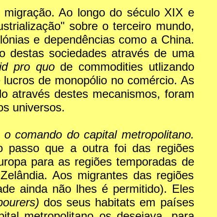
 migração. Ao longo do século XIX e
strialização" sobre o terceiro mundo,
lónias e dependências como a China.
o destas sociedades através de uma
id pro quo
de commodities utlizando
e lucros de monopólio no comércio. As
do através destes mecanismos, foram
os universos.
 o comando do capital metropolitano.
o passo que a outra foi das regiões
uropa para as regiões temporadas de
Zelândia. Aos migrantes das regiões
ade ainda não lhes é permitido). Eles
abourers)
dos seus habitats em países
ital metropolitano os desejava, para