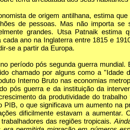
nomista de origem antilhana, estima que 
lhões de pessoas. Mas não importa se se
velmente grandes. Utsa Patnaik estim
 cada ano na Inglaterra entre 1815 e 191
dir-se a partir da Europa.
i no período pós segunda guerra mundial. 
 sido chamado por alguns como a "Idade d
roduto Interno Bruto nas economias metrop
o pós guerra e da instituição da interv
crescimento da produtividade do trabalh
o PIB, o que significava um aumento na p
ações dificilmente estavam a aumentar. O
 trabalhadores das regiões tropicais.
Ainda
s era permitida migração em números espe