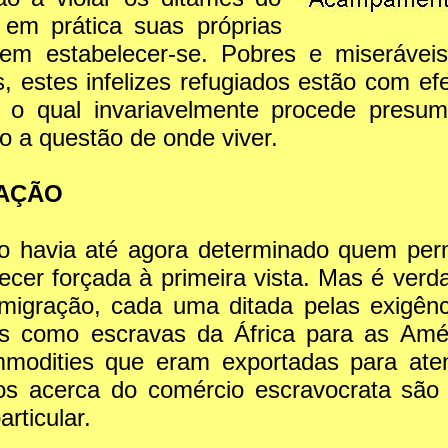
r em prática suas próprias
dem estabelecer-se. Pobres e miseráve
, estes infelizes refugiados estão com ef
o, o qual invariavelmente procede presu
o a questão de onde viver.
RAÇÃO
tano havia até agora determinado quem p
recer forçada à primeira vista. Mas é ve
migração, cada uma ditada pelas exigênci
as como escravas da África para as Amér
mmodities que eram exportadas para aten
tos acerca do comércio escravocrata são
rticular.