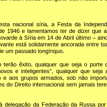
Festa nacional síria, a Festa da Indepen
 de 1946 e lamentamos ter de dizer que a
ovarde à Síria em 14 de Abril último – a
avante está solidamente ancorada entre t
e um passado longínquo.
o terão êxito, qualquer que seja o porte
novos e inteligentes", qualquer que sej
o e aos grupos armados, sob não import
ões do Direito internacional sem jamais te
à delegação da Federação da Russa por t