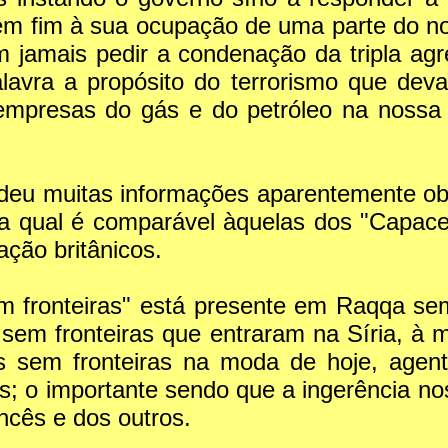
m fim à sua ocupação de uma parte do noss
 jamais pedir a condenação da tripla agr
lavra a propósito do terrorismo que deva
 empresas do gás e do petróleo na nossa 
 deu muitas informações aparentemente obt
 a qual é comparável àquelas dos "Capace
ção britânicos.
m fronteiras" está presente em Raqqa sem
m fronteiras que entraram na Síria, à ma
res sem fronteiras na moda de hoje, agen
as; o importante sendo que a ingerência no
ncês e dos outros.