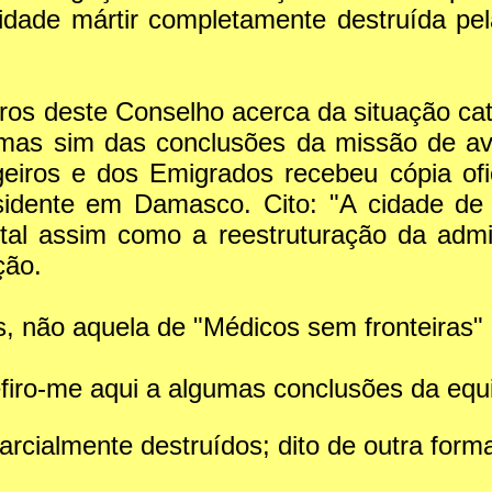
cidade mártir completamente destruída pe
os deste Conselho acerca da situação cata
, mas sim das conclusões da missão de a
geiros e dos Emigrados recebeu cópia ofici
idente em Damasco. Cito: "A cidade de R
tal assim como a reestruturação da admi
ção.
, não aquela de "Médicos sem fronteiras" 
efiro-me aqui a algumas conclusões da eq
 parcialmente destruídos; dito de outra fo