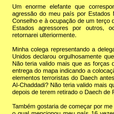
Um enorme elefante que correspond
agressão do meu país por Estados
Conselho e à ocupação de um terço do 
Estados agressores por outros, o
retornarei ulteriormente.
Minha colega representando a dele
Unidos declarou orgulhosamente que
Não teria valido mais que as força
entrega do mapa indicando a colocaç
elementos terroristas do Daech antes
Al-Chaddadi? Não teria valido mais q
depois de terem retirado o Daech de
Também gostaria de começar por me d
o qual mencionou meu país 16 vezes