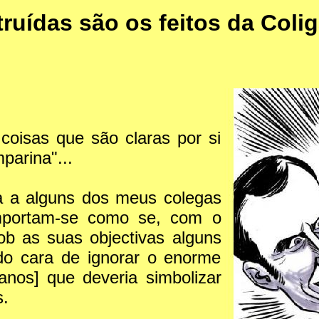
struídas são os feitos da Col
r coisas que são claras por si
parina"...
 a alguns dos meus colegas
omportam-se como se, com o
b as suas objectivas alguns
ndo cara de ignorar o enorme
anos] que deveria simbolizar
s.