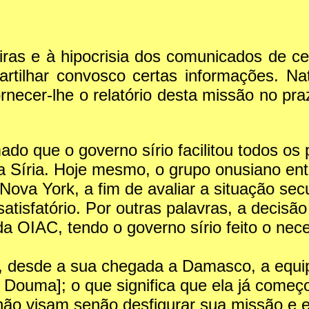
ras e à hipocrisia dos comunicados de ce
artilhar convosco certas informações. N
fornecer-lhe o relatório desta missão no p
ado que o governo sírio facilitou todos os
na Síria. Hoje mesmo, o grupo onusiano e
ova York, a fim de avaliar a situação secu
satisfatório. Por outras palavras, a decis
IAC, tendo o governo sírio feito o necessá
a, desde a sua chegada a Damasco, a equi
Douma]; o que significa que ela já começo
ão visam senão desfigurar sua missão e en