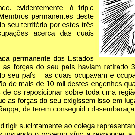
e, evidentemente, à tripla
 Membros permanentes deste
seu território por estes três
cupações acerca das quais
gada permanente dos Estados
 as forças do seu país haviam retirado
s do seu país – as quais ocupavam e ocup
ão de mais de 10 mil destes engenhos qu
 de os reposicionar sobre toda uma regiã
ue as forças do seu exigissem isso em lu
 Raqqa, de terem conseguido desembaraça
irigir sucintamente ao colega representa
 instando o governo sírio a responder a 