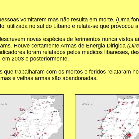
ssoas vomitarem mas não resulta em morte. (Uma fonte m
oi utilizada no sul do Líbano e relata-se que provocou 
descrevem novas espécies de ferimentos nunca vistos a
rams. Houve certamente Armas de Energia Dirigida
(Dir
indicadores foram relatados pelos médicos libaneses, 
d em 2003 e posteriormente.
s que trabalharam com os mortos e feridos relataram hor
armas e velhas armas são abandonadas.