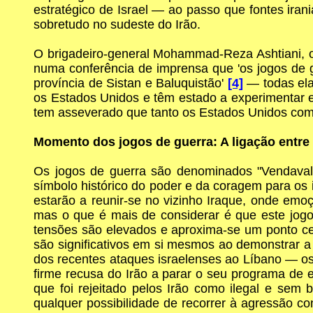
estratégico de Israel — ao passo que fontes ira
sobretudo no sudeste do Irão.
O brigadeiro-general Mohammad-Reza Ashtiani, o 
numa conferência de imprensa que 'os jogos de g
província de Sistan e Baluquistão'
[4]
— todas elas
os Estados Unidos e têm estado a experimentar epi
tem asseverado que tanto os Estados Unidos como
Momento dos jogos de guerra: A ligação entre
Os jogos de guerra são denominados "Vendaval
símbolo histórico do poder e da coragem para os
estarão a reunir-se no vizinho Iraque, onde emo
mas o que é mais de considerar é que este jog
tensões são elevados e aproxima-se um ponto cen
são significativos em si mesmos ao demonstrar a 
dos recentes ataques israelenses ao Líbano — 
firme recusa do Irão a parar o seu programa de 
que foi rejeitado pelos Irão como ilegal e sem
qualquer possibilidade de recorrer à agressão con