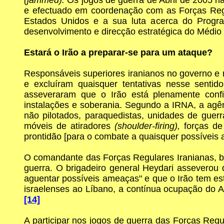
e efectuado em coordenação com as Forças Regul
Estados Unidos e a sua luta acerca do Progra
desenvolvimento e direcção estratégica do Médio 
Estará o Irão a preparar-se para um ataque?
Responsáveis superiores iranianos no governo e n
e excluíram quaisquer tentativas nesse sent
asseveraram que o Irão está plenamente confian
instalações e soberania. Segundo a IRNA, a agênci
não pilotados, paraquedistas, unidades de guerr
móveis de atiradores
(shoulder-firing),
forças de
prontidão [para o combate a quaisquer possíveis 
O comandante das Forças Regulares Iranianas, br
guerra. O brigadeiro general Heydari asseverou q
aguentar possíveis ameaças" e que o Irão tem est
israelenses ao Líbano, a contínua ocupação do A
[14]
A participar nos jogos de guerra das Forças Re