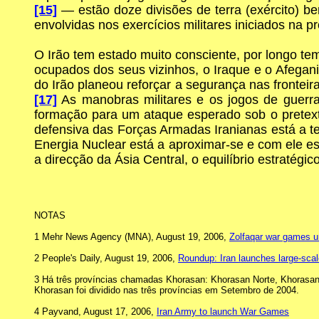
[15]
— estão doze divisões de terra (exército) b
envolvidas nos exercícios militares iniciados na 
O Irão tem estado muito consciente, por longo tem
ocupados dos seus vizinhos, o Iraque e o Afegani
do Irão planeou reforçar a segurança nas fronteir
[17]
As manobras militares e os jogos de guerra 
formação para um ataque esperado sob o pretexto
defensiva das Forças Armadas Iranianas está a t
Energia Nuclear está a aproximar-se e com ele estã
a direcção da Ásia Central, o equilíbrio estratégi
NOTAS
1 Mehr News Agency (MNA), August 19, 2006,
Zolfaqar war games u
2 People's Daily, August 19, 2006,
Roundup: Iran launches large-scal
3 Há três províncias chamadas Khorasan: Khorasan Norte, Khorasan S
Khorasan foi dividido nas três províncias em Setembro de 2004.
4 Payvand, August 17, 2006,
Iran Army to launch War Games