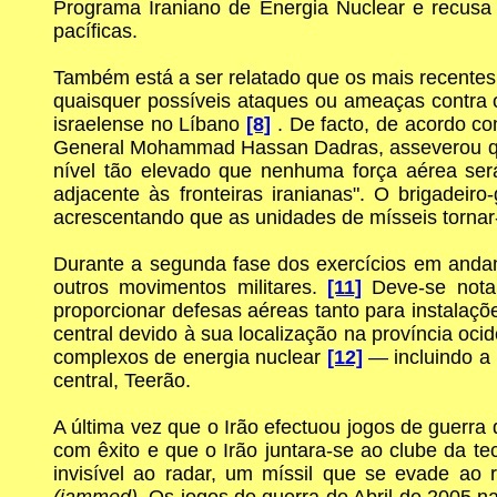
Programa Iraniano de Energia Nuclear e recusa ir
pacíficas.
Também está a ser relatado que os mais recentes 
quaisquer possíveis ataques ou ameaças contra o
israelense no Líbano
[8]
. De facto, de acordo co
General Mohammad Hassan Dadras, asseverou que 
nível tão elevado que nenhuma força aérea será 
adjacente às fronteiras iranianas". O brigade
acrescentando que as unidades de mísseis tornar
Durante a segunda fase dos exercícios em andam
outros movimentos militares.
[11]
Deve-se notar
proporcionar defesas aéreas tanto para instalaçõ
central devido à sua localização na província oc
complexos de energia nuclear
[12]
— incluindo a 
central, Teerão.
A última vez que o Irão efectuou jogos de guerra 
com êxito e que o Irão juntara-se ao clube da tec
invisível ao radar, um míssil que se evade ao 
(jammed).
Os jogos de guerra de Abril de 2005 n