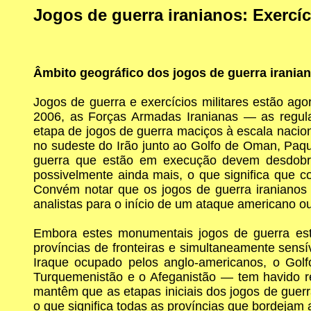
Jogos de guerra iranianos: Exercíc
Âmbito geográfico dos jogos de guerra irania
Jogos de guerra e exercícios militares estão a
2006, as Forças Armadas Iranianas — as regula
etapa de jogos de guerra maciços à escala naciona
no sudeste do Irão junto ao Golfo de Oman, Paqu
guerra que estão em execução devem desdobra
possivelmente ainda mais, o que significa que 
Convém notar que os jogos de guerra iranianos e
analistas para o início de um ataque americano ou
Embora estes monumentais jogos de guerra est
províncias de fronteiras e simultaneamente sensí
Iraque ocupado pelos anglo-americanos, o Golf
Turquemenistão e o Afeganistão — tem havido rel
mantêm que as etapas iniciais dos jogos de guerr
o que significa todas as províncias que bordejam