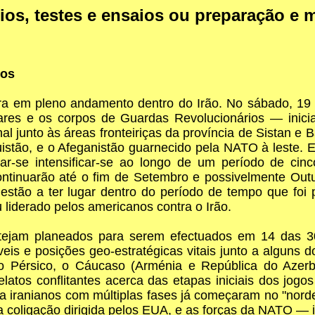
ios, testes e ensaios ou preparação e m
nos
gora em pleno andamento dentro do Irão. No sábado, 19
res e os corpos de Guardas Revolucionários — inici
l junto às áreas fronteiriças da província de Sistan e 
istão, e o Afeganistão guarnecido pela NATO à leste. E
r-se intensificar-se ao longo de um período de cin
continuarão até o fim de Setembro e possivelmente Out
stão a ter lugar dentro do período de tempo que foi p
 liderado pelos americanos contra o Irão.
ejam planeados para serem efectuados em 14 das 30
veis e posições geo-estratégicas vitais junto a alguns 
o Pérsico, o Cáucaso (Arménia e República do Azerba
atos conflitantes acerca das etapas iniciais dos jogo
a iranianos com múltiplas fases já começaram no "nordes
 a coligação dirigida pelos EUA, e as forças da NATO 