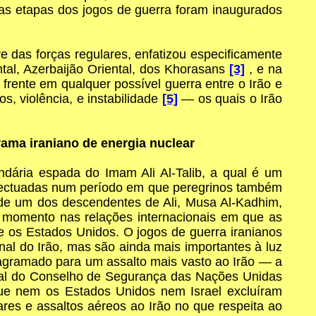
ras etapas dos jogos de guerra foram inaugurados
 das forças regulares, enfatizou especificamente
tal, Azerbaijão Oriental, dos Khorasans
[3]
, e na
 frente em qualquer possível guerra entre o Irão e
s, violência, e instabilidade
[5]
— os quais o Irão
ama iraniano de energia nuclear
dária espada do Imam Ali Al-Talib, a qual é um
 efectuadas num período em que peregrinos também
o de um dos descendentes de Ali, Musa Al-Kadhim,
 momento nas relações internacionais em que as
e os Estados Unidos. O jogos de guerra iranianos
nal do Irão, mas são ainda mais importantes à luz
agramado para um assalto mais vasto ao Irão — a
nal do Conselho de Segurança das Nações Unidas
 que nem os Estados Unidos nem Israel excluíram
tares e assaltos aéreos ao Irão no que respeita ao