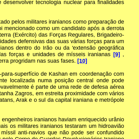
e desenvolver tecnologia nuclear para finalidades
tado pelos militares iranianos como preparação de
 foi mencionado como um candidato após a derrota
rra (Exército) das Forças Regulares, Brigadeiro-
dades defensivas das suas várias forças para um
nianos dentro do Irão ou da 'extensão geográfica
das forças e unidades de mísseis iranianas
[9]
,
erra progridam nas suas fases.
[10]
io-para-superfício de Kashan em coordenação com
te localizada numa posição central onde pode
provavelmente é parte de uma rede de defesa aérea
ntanha Zagros, em estreita proximidade com vários
ans, Arak e o sul da capital iraniana e metrópole
 e engenheiros iranianos haviam enriquecido urânio
uais os militares iranianos testaram um hidroavião
 míssil anti-navios que não pode ser confundido
s pelo Corpo de Guardas Revolucionários Iraniano