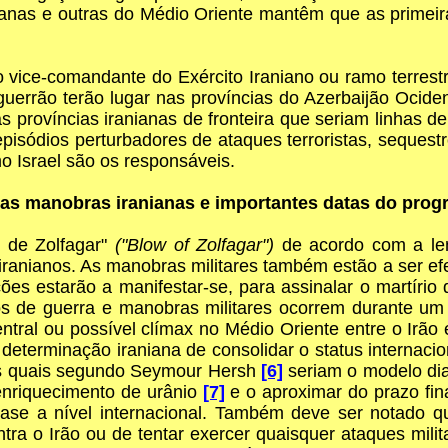
nianas e outras do Médio Oriente mantêm que as primei
vice-comandante do Exército Iraniano ou ramo terrestre
uerrão terão lugar nas províncias do Azerbaijão Ociden
 províncias iranianas de fronteira que seriam linhas de
sódios perturbadores de ataques terroristas, sequestro
 Israel são os responsáveis.
 as manobras iranianas e importantes datas do progr
 de Zolfagar"
("Blow of Zolfagar")
de acordo com a len
 iranianos. As manobras militares também estão a ser
ções estarão a manifestar-se, para assinalar o martíri
os de guerra e manobras militares ocorrem durante um
tral ou possível clímax no Médio Oriente entre o Irão 
determinação iraniana de consolidar o status internacio
os quais segundo Seymour Hersh
[6]
seriam o modelo di
enriquecimento de urânio
[7]
e o aproximar do prazo fi
 base a nível internacional. Também deve ser notado
tra o Irão ou de tentar exercer quaisquer ataques mili