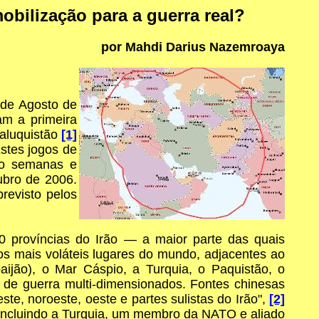
obilização para a guerra real?
por Mahdi Darius Nazemroaya
 de Agosto de
am a primeira
Baluquistão
[1]
stes jogos de
co semanas e
ubro de 2006.
revisto pelos
 províncias do Irão — a maior parte das quais
dos mais voláteis lugares do mundo, adjacentes ao
ijão), o Mar Cáspio, a Turquia, o Paquistão, o
s de guerra multi-dimensionados. Fontes chinesas
te, noroeste, oeste e partes sulistas do Irão",
[2]
— incluindo a Turquia, um membro da NATO e aliado