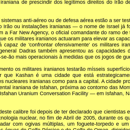
aniana de prescindir dos legítimos direitos do Irão d
sistemas anti-aéreo ou de defesa aérea estão a ser tes
 Irão ou instalações iranianas — o nome de Israel já
m a Far New Agency, o oficial comandante do ramo de te
os militares iranianos actuaram para elevar as capaci
capaz de 'confrontar ofensivamente' os militares ira
iro-general Dadras também apresentou as capacidades 
-se-ão mais operacionais à medidas que os jogos de gu
ento os militares iranianos testarão mísseis superfíc
 que Kashan é uma cidade que está estrategicamen
es nucleares iranianas como para a capital. A cidade 
idental iraniana de Isfahan, próxima ao contorno das Mo
Isfahan Uranium Conversation Facility — em Isfahan, Nat
deste calibre foi depois de ter declarado que cientistas
nologia nuclear, no fim de Abril de 2005, durante os q
radar com ogivas múltiplas, um foguete-torpedo e um
as águas do Golfo Pérsico e do Golfo de Oman, dirigido