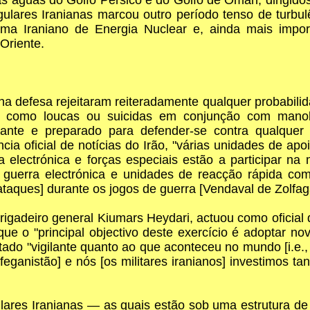
ares Iranianas marcou outro período tenso de turbulê
ma Iraniano de Energia Nuclear e, ainda mais impor
Oriente.
a defesa rejeitaram reiteradamente qualquer probabilid
ido como loucas ou suicidas em conjunção com mano
te e preparado para defender-se contra qualquer agr
a oficial de notícias do Irão, "várias unidades de apo
a electrónica e forças especiais estão a participar n
 guerra electrónica e unidades de reacção rápida c
ataques] durante os jogos de guerra [Vendaval de Zolfag
igadeiro general Kiumars Heydari, actuou como oficial 
ue o "principal objectivo deste exercício é adoptar no
ado "vigilante quanto ao que aconteceu no mundo [i.e.
feganistão] e nós [os militares iranianos] investimos 
gulares Iranianas — as quais estão sob uma estrutura 