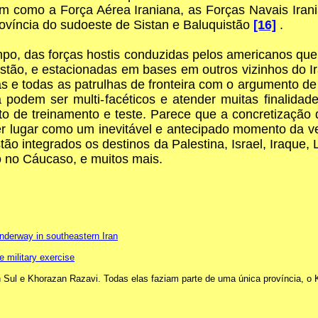
em como a Força Aérea Iraniana, as Forças Navais Iran
província do sudoeste de Sistan e Baluquistão
[16]
.
po, das forças hostis conduzidas pelos americanos que c
stão, e estacionadas em bases em outros vizinhos do Irã
as e todas as patrulhas de fronteira com o argumento de
podem ser multi-facéticos e atender muitas finalidad
 de treinamento e teste. Parece que a concretização 
er lugar como um inevitável e antecipado momento da 
o integrados os destinos da Palestina, Israel, Iraque, L
co no Cáucaso, e muitos mais.
nderway in southeastern Iran
e military exercise
ul e Khorazan Razavi. Todas elas faziam parte de uma única província, o Kh