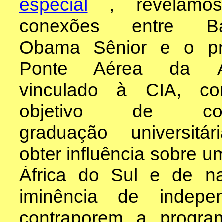
especial
, revelamo
conexões entre Ba
Obama Sênior e o pr
Ponte Aérea da Áf
vinculado à CIA, c
objetivo de conf
graduação universitá
obter influência sobre 
África do Sul e de na
iminência de indep
contraporem a program