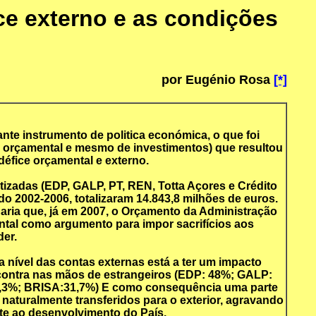
ce externo e as condições
por Eugénio Rosa
[*]
nte instrumento de politica económica, o que foi
ca orçamental e mesmo de investimentos) que resultou
éfice orçamental e externo.
izadas (EDP, GALP, PT, REN, Totta Açores e Crédito
 2002-2006, totalizaram 14.843,8 milhões de euros.
naria que, já em 2007, o Orçamento da Administração
ental como argumento para impor sacrifícios aos
er.
 nível das contas externas está a ter um impacto
encontra nas mãos de estrangeiros (EDP: 48%; GALP:
7,3%; BRISA:31,7%) E como consequência uma parte
naturalmente transferidos para o exterior, agravando
te ao desenvolvimento do País.