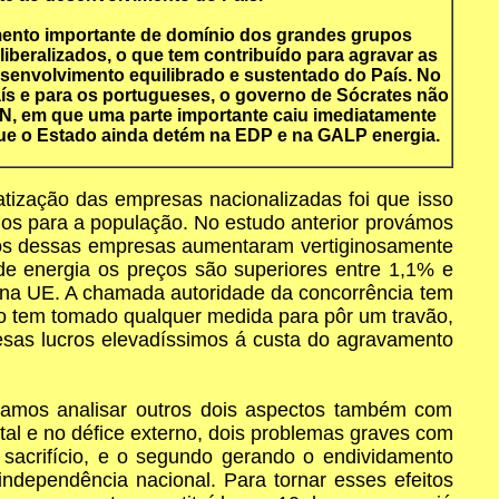
umento importante de domínio dos grandes grupos
iberalizados, o que tem contribuído para agravar as
senvolvimento equilibrado e sustentado do País. No
aís e para os portugueses, o governo de Sócrates não
REN, em que uma parte importante caiu imediatamente
que o Estado ainda detém na EDP e na GALP energia.
atização das empresas nacionalizadas foi que isso
ios para a população. No estudo anterior provámos
iços dessas empresas aumentaram vertiginosamente
de energia os preços são superiores entre 1,1% e
s na UE. A chamada autoridade da concorrência tem
ão tem tomado qualquer medida para pôr um travão,
esas lucros elevadíssimos á custa do agravamento
 vamos analisar outros dois aspectos também com
tal e no défice externo, dois problemas graves com
 sacrifício, e o segundo gerando o endividamento
ndependência nacional. Para tornar esses efeitos