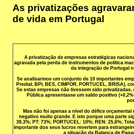
As privatizações agravara
de vida em Portugal
A privatização de empresas estratégicas naciona
agravada pela perda de instrumentos de politica mac
da integração de Portugal 
Se analisarmos um conjunto de 10 importantes empr
Predial, BPI, BES, CIMPOR, PORTUCEL, BRISA), conc
Se estas empresas não tivessem sido privatizadas, 
Pública apresentasse um saldo positivo (+0,2% 
por
Mas não foi apenas a nível do défice orçamental
negativo muito grande. E isto porque uma parte si
39,3%; PT: 73%; PORTUCEL: 10%; REN: 25,6%; Tota
importante dos seus lucros revertem para estrangeir
a situação da Balança de Paga