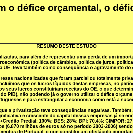
m o défice orçamental, o défi
RESUMO DESTE ESTUDO
lizadas, para além de representar uma perda de um importa
roeconómica (politica de câmbios, politica de juros, politi
na UE, teve também como consequência o agravamento do d
esas nacionalizadas que foram parcial ou totalmente privat
luímos que os lucros líquidos destas empresas, no período
os seus lucros constituiriam receitas do OE, o que determi
do PIB), não podendo já o governo utilizar o défice orçam
tugueses e para estrangular a economia como está a suced
 que a privatização teve consequências negativas. Também a
gnificativa e crescente do capital dessas empresas já se 
+Credito Predial: 100%; BES: 28%; BPI: 70,4%; CIMPOR: 2
os (6.870 milhões de euros só no período 2003-2006) sendo 
mentos de Portugal, o que constitui um obstáculo importan