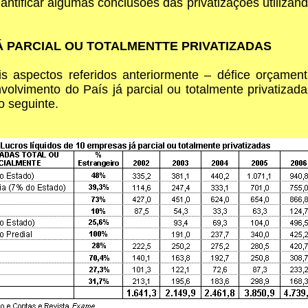
antificar algumas conclusões das privatizações utiliza
 PARCIAL OU TOTALMENTTE PRIVATIZADAS
ois aspectos referidos anteriormente – défice orçame
olvimento do País já parcial ou totalmente privatizad
 seguinte.