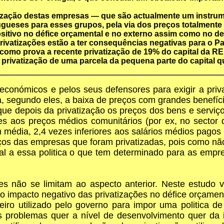
alização destas empresas — que são actualmente um instr
gueses para esses grupos, pela via dos preços totalmente l
itivo no défice orçamental e no externo assim como no de
privatizações estão a ter consequências negativas para o P
, como prova a recente privatização de 19% do capital da 
privatização de uma parcela da pequena parte do capital 
conómicos e pelos seus defensores para exigir a priv
a, segundo eles, a baixa de preços com grandes benefíc
 que depois da privatização os preços dos bens e serv
 aos preços médios comunitários (por ex, no sector 
 média, 2,4 vezes inferiores aos salários médios pago
eços das empresas que foram privatizadas, pois como n
al a essa politica o que tem determinado para as empr
es não se limitam ao aspecto anterior. Neste estudo
 o impacto negativo das privatizações no défice orçamen
iro utilizado pelo governo para impor uma politica de
s problemas quer a nível de desenvolvimento quer da i