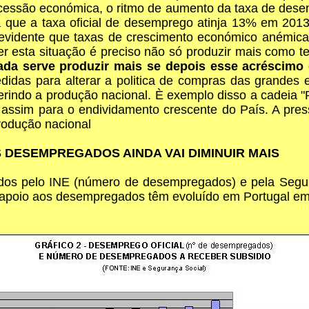
ecessão económica, o ritmo de aumento da taxa de desem
que a taxa oficial de desemprego atinja 13% em 2013 
 evidente que taxas de crescimento económico anémi
er esta situação é preciso não só produzir mais como
ada serve produzir mais se depois esse acréscimo
das para alterar a politica de compras das grandes e
terindo a produção nacional. È exemplo disso a cadeia 
o assim para o endividamento crescente do País. A pre
rodução nacional
DESEMPREGADOS AINDA VAI DIMINUIR MAIS
ados pelo INE (número de desempregados) e pela Segu
apoio aos desempregados têm evoluído em Portugal em 