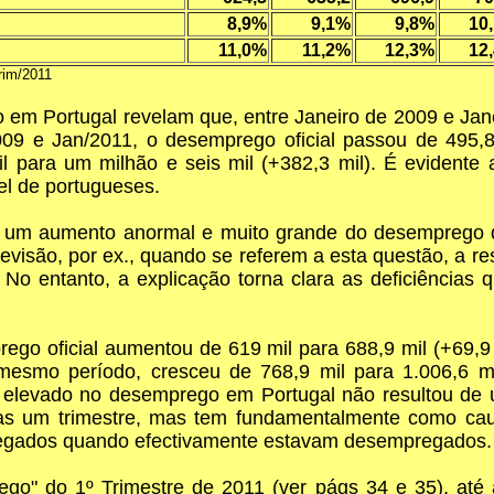
8,9%
9,1%
9,8%
10
11,0%
11,2%
12,3%
12
rim/2011
em Portugal revelam que, entre Janeiro de 2009 e Jane
09 e Jan/2011, o desemprego oficial passou de 495,8
l para um milhão e seis mil (+382,3 mil). É evidente 
el de portugueses.
-se um aumento anormal e muito grande do desemprego q
evisão, por ex., quando se referem a esta questão, a r
 No entanto, a explicação torna clara as deficiências
rego oficial aumentou de 619 mil para 688,9 mil (+69,9
esmo período, cresceu de 768,9 mil para 1.006,6 mi
evado no desemprego em Portugal não resultou de um 
 um trimestre, mas tem fundamentalmente como causa
egados quando efectivamente estavam desempregados.
rego" do 1º Trimestre de 2011 (ver págs 34 e 35), at