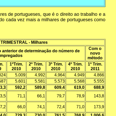
es de portugueses, que é o direito ao trabalho e a
ado cada vez mais a milhares de portugueses como
TRIMESTRAL - Milhares
Com o
 anterior de determinação do número de
novo
empregados
método
m.
1ºTrim.
2º Trim.
3º Trim.
4º Trim.
1º Trim.
9
2010
2010
2010
2010
2011
024
5.009
4.992
4.964
4.949
4.866
587
5.601
5.581
5.573
5.568
5.555
3,3
592,2
589,8
609,4
619,0
688,9
3,5
71,1
66,1
79,7
78,9
143,8
7,2
66,0
74,1
72,4
71,0
173,9
4,0
729,3
730,0
761,5
768,9
1.006,6