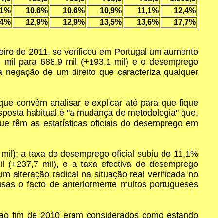
,1%
10,6%
10,6%
10,9%
11,1%
12,4%
,4%
12,9%
12,9%
13,5%
13,6%
17,7%
iro de 2011, se verificou em Portugal um aumento
 mil para 688,9 mil (+193,1 mil) e o desemprego
a negação de um direito que caracteriza qualquer
ue convém analisar e explicar até para que fique
esposta habitual é "a mudança de metodologia" que,
 que têm as estatísticas oficiais do desemprego em
 mil); a taxa de desemprego oficial subiu de 11,1%
l (+237,7 mil), e a taxa efectiva de desemprego
alteração radical na situação real verificada no
s o facto de anteriormente muitos portugueses
é ao fim de 2010 eram considerados como estando