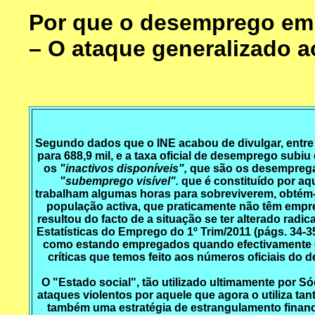
Por que o desemprego em 
– O ataque generalizado a
Segundo dados que o INE acabou de divulgar, entre o
para 688,9 mil, e a taxa oficial de desemprego sub
os
"inactivos disponíveis",
que são os desemprega
"subemprego visível".
que é constituído por a
trabalham algumas horas para sobreviverem, obtém-
população activa, que praticamente não têm empr
resultou do facto de a situação se ter alterado rad
Estatísticas do Emprego do 1º Trim/2011 (págs. 34-
como estando empregados quando efectivamente e
críticas que temos feito aos números oficiais do 
O "Estado social", tão utilizado ultimamente por S
ataques violentos por aquele que agora o utiliza 
também uma estratégia de estrangulamento finance