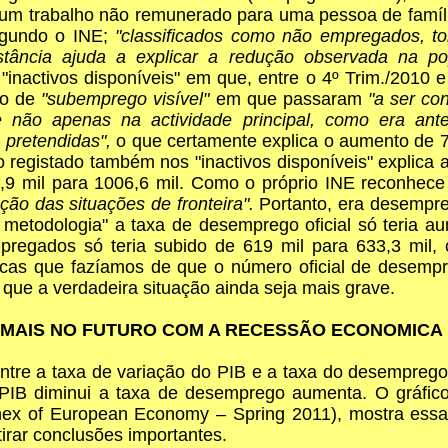
m trabalho não remunerado para uma pessoa de família
segundo o INE;
"classificados como não empregados, tor
nstância ajuda a explicar a redução observada na 
inactivos disponíveis" em que, entre o 4º Trim./2010 
ão de
"subemprego visível"
em que passaram
"a ser co
 e não apenas na actividade principal, como era ant
s pretendidas",
o que certamente explica o aumento de 71
 registado também nos "inactivos disponíveis" explica
9 mil para 1006,6 mil. Como o próprio INE reconhec
ação das situações de fronteira".
Portanto, era desempre
or metodologia" a taxa de desemprego oficial só teria 
regados só teria subido de 619 mil para 633,3 mil, 
icas que fazíamos de que o número oficial de desempr
r que a verdadeira situação ainda seja mais grave.
 MAIS NO FUTURO COM A RECESSÃO ECONOMICA
entre a taxa de variação do PIB e a taxa do desemprego.
PIB diminui a taxa de desemprego aumenta. O gráfico
nnex of European Economy – Spring 2011), mostra essa
irar conclusões importantes.