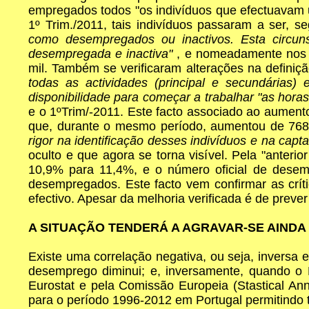
empregados todos "os indivíduos que efectuavam u
1º Trim./2011, tais indivíduos passaram a ser, 
como desempregados ou inactivos. Esta circu
desempregada e inactiva"
, e nomeadamente nos "
mil. Também se verificaram alterações na definiç
todas as actividades (principal e secundárias)
disponibilidade para começar a trabalhar "as hora
e o 1ºTrim/-2011. Este facto associado ao aumento
que, durante o mesmo período, aumentou de 768,
rigor na identificação desses indivíduos e na capt
oculto e que agora se torna visível. Pela "anteri
10,9% para 11,4%, e o número oficial de desemp
desempregados. Este facto vem confirmar as crít
efectivo. Apesar da melhoria verificada é de preve
A SITUAÇÃO TENDERÁ A AGRAVAR-SE AINDA
Existe uma correlação negativa, ou seja, inversa 
desemprego diminui; e, inversamente, quando o 
Eurostat e pela Comissão Europeia (Stastical A
para o período 1996-2012 em Portugal permitindo t