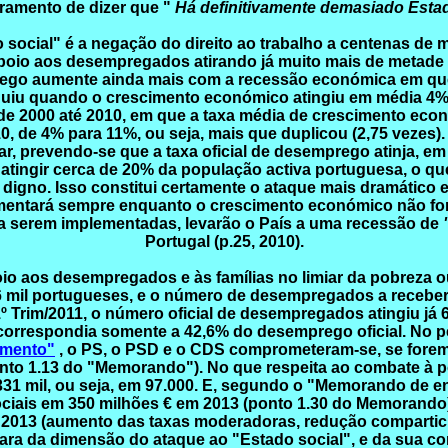
ramento de dizer que "
Há definitivamente demasiado Esta
social" é a negação do direito ao trabalho a centenas de m
poio aos desempregados atirando já muito mais de metade
ego aumente ainda mais com a recessão económica em que
uiu quando o crescimento económico atingiu em média 4% ao
de 2000 até 2010, em que a taxa média de crescimento econ
0, de 4% para 11%, ou seja, mais que duplicou (2,75 veze
ar, prevendo-se que a taxa oficial de desemprego atinja, e
atingir cerca de 20% da população activa portuguesa, o que
 digno. Isso constitui certamente o ataque mais dramático 
umentará sempre enquanto o crescimento económico não for
a serem implementadas, levarão o País a uma recessão de
Portugal (p.25, 2010).
o aos desempregados e às famílias no limiar da pobreza 
96 mil portugueses, e o número de desempregados a receber
º Trim/2011, o número oficial de desempregados atingiu já
correspondia somente a 42,6% do desemprego oficial. No pe
imento"
, o PS, o PSD e o CDS comprometeram-se, se forem
o 1.13 do "Memorando"). No que respeita ao combate à po
a 331 mil, ou seja, em 97.000. E, segundo o "Memorando de
ciais em 350 milhões € em 2013 (ponto 1.30 do Memorando
 2013 (aumento das taxas moderadoras, redução compartic
 clara da dimensão do ataque ao "Estado social", e da sua c