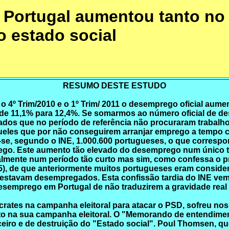
Portugal aumentou tanto no 1
o estado social
RESUMO DESTE ESTUDO
 4º Trim/2010 e o 1º Trim/ 2011 o desemprego oficial aume
iu de 11,1% para 12,4%. Se somarmos ao número oficial de 
dos que no período de referência não procuraram trabalh
queles que por não conseguirem arranjar emprego a tempo 
se, segundo o INE, 1.000.600 portugueses, o que correspo
ego. Este aumento tão elevado do desemprego num único t
icalmente num período tão curto mas sim, como confessa o p
35), de que anteriormente muitos portugueses eram conside
stavam desempregados. Esta confissão tardia do INE vem 
desemprego em Portugal de não traduzirem a gravidade real 
ócrates na campanha eleitoral para atacar o PSD, sofreu no
tanto na sua campanha eleitoral. O "Memorando de entendim
iro e de destruição do "Estado social". Poul Thomsen, que