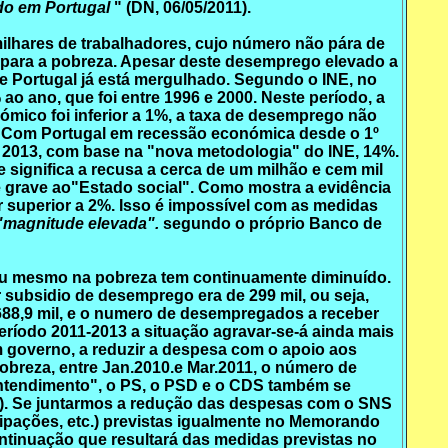
do em Portugal
" (DN, 06/05/2011).
ilhares de trabalhadores, cujo número não pára de
 para a pobreza. Apesar deste desemprego elevado a
 Portugal já está mergulhado. Segundo o INE, no
 ano, que foi entre 1996 e 2000. Neste período, a
ómico foi inferior a 1%, a taxa de desemprego não
s). Com Portugal em recessão económica desde o 1º
m 2013, com base na "nova metodologia" do INE, 14%.
 significa a recusa a cerca de um milhão e cem mil
e grave ao"Estado social". Como mostra a evidência
 superior a 2%. Isso é impossível com as medidas
"magnitude elevada".
segundo o próprio Banco de
ou mesmo na pobreza tem continuamente diminuído.
 subsidio de desemprego era de 299 mil, ou seja,
 688,9 mil, e o numero de desempregados a receber
ríodo 2011-2013 a situação agravar-se-á ainda mais
 governo, a reduzir a despesa com o apoio aos
breza, entre Jan.2010.e Mar.2011, o número de
 entendimento", o PS, o PSD e o CDS também se
). Se juntarmos a redução das despesas com o SNS
ipações, etc.) previstas igualmente no Memorando
ontinuação que resultará das medidas previstas no