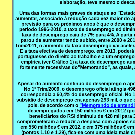
elaboração, teve mesmo o desca
Uma das formas mais graves de ataque ao "Estado 
aumentar, associado à redução cada vez maior do a
previsão para os próximos anos é que o desempr
período 1996-2010, a taxa de desemprego só dimin
taxa de desemprego caiu de 7% para 4%. A partir 
parou de aumentar tendo subido, entre 2000 e 201
Trim/2011, o aumento da taxa desemprego vai aceler
E a taxa efectiva de desemprego, em 2013, poderá 
portugueses do direito ao trabalho e a um emprego
empírica (ver Gráfico 1) a taxa de desemprego a
fortemente recessivas do"Memorando", as quais, 
Apesar do aumento continuo do desemprego o apoi
No 1º Trim/2009, o desemprego oficial atingia 4
correspondia a 60,4% do desemprego oficial. No 1
subsidio de desemprego era apenas 293 mil, o que 
pois, de acordo com o
"Memorando de entend
desempregados em 150 milhões € em 2012 (pont
beneficiários do RSI diminuiu de 428 mil par
comprometeram a reduzir a despesa com apoios so
em 550 milhões € em 2012, e em 375 milhões € em
(pontos 1.10 e 1.29), fica-se com uma ideia mais