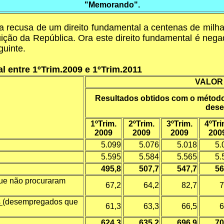
"Memorando".
 recusa de um direito fundamental a centenas de milhar
ição da República. Ora este direito fundamental é neg
guinte.
 entre 1ºTrim.2009 e 1ºTrim.2011
VALOR 
Resultados obtidos com o método
des
1ºTrim.
2ºTrim.
3ºTrim.
4ºTri
2009
2009
2009
200
5.099
5.076
5.018
5.
5.595
5.584
5.565
5.
495,8
507,7
547,7
56
ue não procuraram
67,2
64,2
82,7
7
s
(desempregados que
61,3
63,3
66,5
6
624,3
635,2
696,9
70