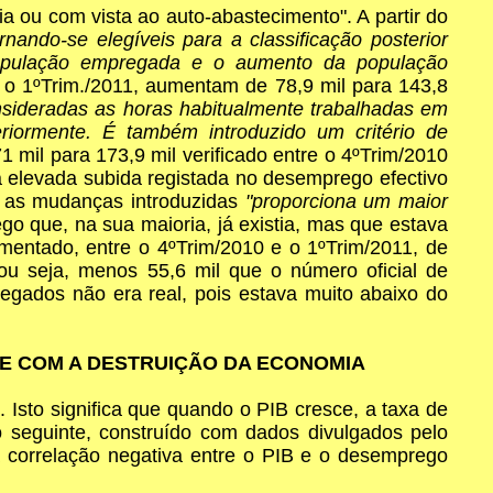
 ou com vista ao auto-abastecimento". A partir do
nando-se elegíveis para a classificação posterior
população empregada e o aumento da população
e o 1ºTrim./2011, aumentam de 78,9 mil para 143,8
nsideradas as horas habitualmente trabalhadas em
eriormente. É também introduzido um critério de
 mil para 173,9 mil verificado entre o 4ºTrim/2010
 a elevada subida registada no desemprego efectivo
e as mudanças introduzidas
"proporciona um maior
go que, na sua maioria, já existia, mas que estava
aumentado, entre o 4ºTrim/2010 e o 1ºTrim/2011, de
ou seja, menos 55,6 mil que o número oficial de
egados não era real, pois estava muito abaixo do
 E COM A DESTRUIÇÃO DA ECONOMIA
 Isto significa que quando o PIB cresce, a taxa de
 seguinte, construído com dados divulgados pelo
 correlação negativa entre o PIB e o desemprego