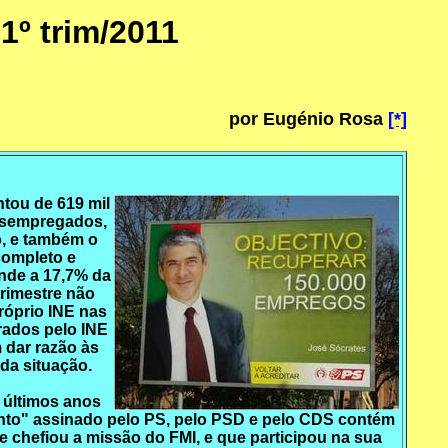
º trim/2011
por Eugénio Rosa
[*]
ntou de 619 mil
desempregados,
o, e também o
completo e
nde a 17,7% da
rimestre não
róprio INE nas
rados pelo INE
dar razão às
da situação.
s últimos anos
ento" assinado pelo PS, pelo PSD e pelo CDS contém
 chefiou a missão do FMI, e que participou na sua