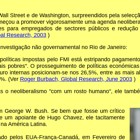
 Wall Street e de Washington, surpreendidos pela selecç
meçou a promover vigorosamente uma agenda neoliberal 
es para empregados de sectores públicos e redução 
al Research, 2003
)
nvestigação não governamental no Rio de Janeiro:
 políticas impostas pelo FMI está estripando pagament
mais pobres". O prosseguimento de políticas económi
 juro internas posicionam-se nos 26,5%, entre as mais 
0%. (Ver
Roger Burbach, Global Research, June 2003
)
 o neoliberalismo "com um rosto humano", ele também
m George W. Bush. Se bem que fosse um crítico
 e um apoiante de Hugo Chavez, ele tacitamente
na América Latina.
nado pelos EUA-França-Canadá, em Fevereiro de