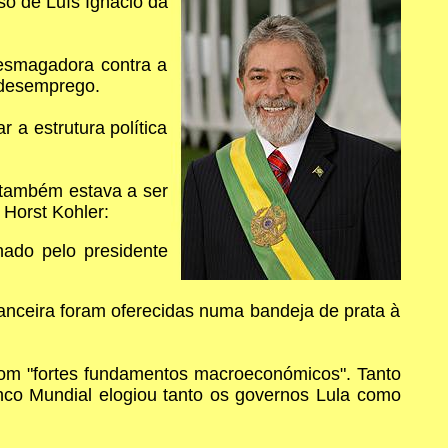
so de Luís Ignácio da
 esmagadora contra a
 desemprego.
 a estrutura política
 também estava a ser
 Horst Kohler:
nado pelo presidente
inanceira foram oferecidas numa bandeja de prata à
om "fortes fundamentos macroeconómicos". Tanto
nco Mundial elogiou tanto os governos Lula como