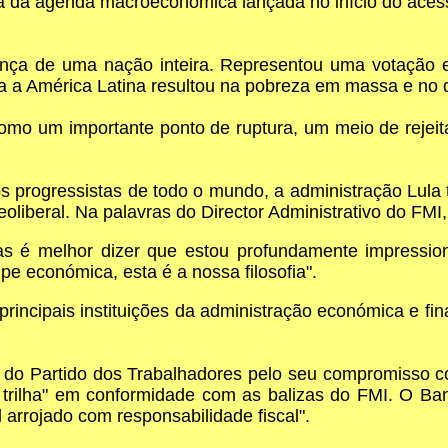
ia da agenda macroeconómica lançada no início do aces
rança de uma nação inteira. Representou uma votação
oda a América Latina resultou na pobreza em massa e no
omo um importante ponto de ruptura, um meio de rejeitar
 progressistas de todo o mundo, a administração Lula
oliberal. Na palavras do Director Administrativo do FMI,
mas é melhor dizer que estou profundamente impressio
ipe económica, esta é a nossa filosofia".
principais instituições da administração económica e f
 do Partido dos Trabalhadores pelo seu compromisso c
a trilha" em conformidade com as balizas do FMI. O Ba
 arrojado com responsabilidade fiscal".