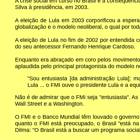
A crise social em curso no Brasil é a consequênc
Silva à presidência, em 2003.
A eleição de Lula em 2003 corporificou a espe
globalização e o modelo neoliberal, o qual por t
A eleição de Lula no fim de 2002 por entendida c
do seu antecessor Fernando Henrique Cardoso.
Enquanto era abraçado em coro pelos movimentos
aplaudida pelo principal protagonista do modelo ne
"Sou entusiasta [da administração Lula]; 
Lula ... o FMI ouve o presidente Lula e a equ
Não é de admirar que o FMI seja "entusiasta". As 
Wall Street e a Washington.
O FMI e o Banco Mundial têm louvado o governo
quanto o FMI está preocupado, o Brasil "está n
Dilma: "O Brasil está a buscar um programa social