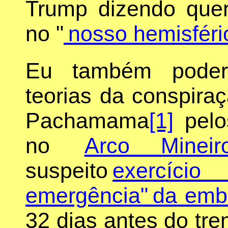
Trump dizendo quer
no "
nosso hemisféri
Eu também poderi
teorias da conspira
Pachamama
[1]
pelo
no
Arco Minei
suspeito
exercíci
emergência" da em
32 dias antes do tre