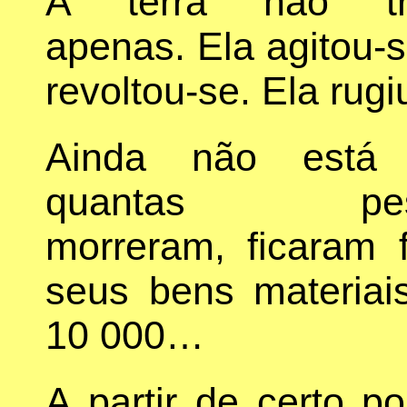
A terra não tr
apenas. Ela agitou-s
revoltou-se. Ela rugi
Ainda não está 
quantas pes
morreram, ficaram 
seus bens materiai
10 000…
A partir de certo p