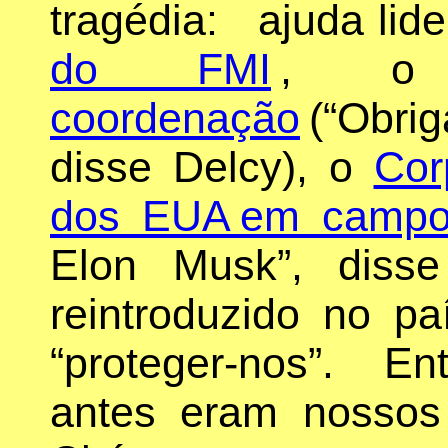
tragédia: ajuda li
do FMI
, 
coordenação
(“Obri
disse Delcy), o
Cor
dos EUA em camp
Elon Musk”, diss
reintroduzido no pa
“proteger-nos”. E
antes eram nossos