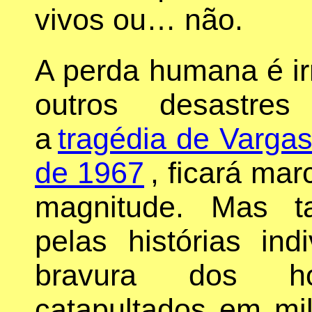
vivos ou… não.
A perda humana é ir
outros desastres
a
tragédia de Varga
de 1967
, ficará mar
magnitude. Mas t
pelas histórias in
bravura dos h
catapultados em mi