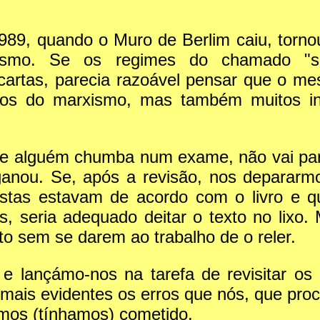
989, quando o Muro de Berlim caiu, torno
ismo. Se os regimes do chamado "soc
rtas, parecia razoável pensar que o me
ios do marxismo, mas também muitos int
e alguém chumba num exame, não vai para 
ganou. Se, após a revisão, nos depararm
tas estavam de acordo com o livro e que
s, seria adequado deitar o texto no lixo
o sem se darem ao trabalho de o reler.
e lançámo-nos na tarefa de revisitar os
mais evidentes os erros que nós, que procu
amos (tínhamos) cometido.