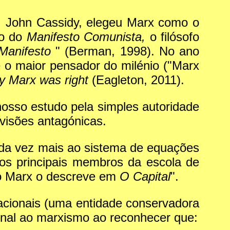
, John Cassidy, elegeu Marx como o
io do
Manifesto Comunista,
o filósofo
Manifesto
" (Berman, 1998). No ano
 o maior pensador do milénio ("Marx
 Marx was right
(Eagleton, 2011).
 nosso estudo pela simples autoridade
visões antagónicas.
cada vez mais ao sistema de equações
s principais membros da escola de
mo Marx o descreve em
O Capital
".
acionais (uma entidade conservadora
nal ao marxismo ao reconhecer que: