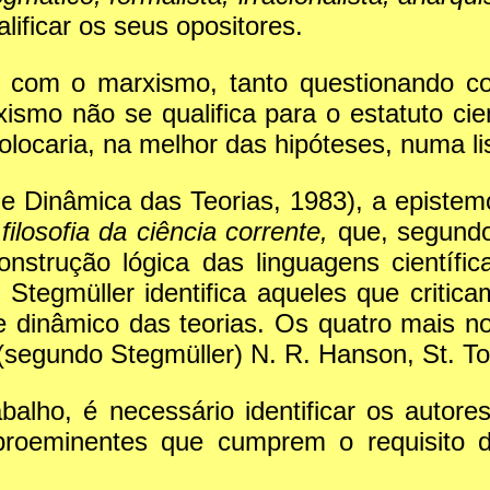
ificar os seus opositores.
m com o marxismo, tanto questionando c
xismo não se qualifica para o estatuto cie
olocaria, na melhor das hipóteses, numa li
e Dinâmica das Teorias, 1983), a epistem
a
filosofia da ciência corrente,
que, segundo 
nstrução lógica das linguagens científi
Stegmüller identifica aqueles que critica
 e dinâmico das teorias. Os quatro mais n
ão (segundo Stegmüller) N. R. Hanson, St. 
balho, é necessário identificar os autor
proeminentes que cumprem o requisito d