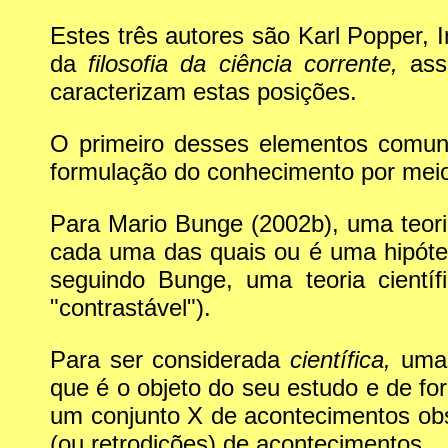
Estes três autores são Karl Popper,
da
filosofia da ciência corrente,
assu
caracterizam estas posições.
O primeiro desses elementos comuns 
formulação do conhecimento por meio
Para Mario Bunge (2002b), uma teoria
cada uma das quais ou é uma hipótes
seguindo Bunge, uma teoria científ
"contrastável").
Para ser considerada
científica,
uma 
que é o objeto do seu estudo e de fo
um conjunto X de acontecimentos ob
(ou retrodições) de acontecimentos.