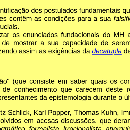
entificação dos postulados fundamentais q
es contêm as condições para a sua
falsi
uciais.
izar os enunciados fundacionais do MH a
m de mostrar a sua capacidade de serem 
fazendo assim as exigências da
decatupla
de
" (que consiste em saber quais os conh
 de conhecimento que carecem deste re
resentantes da epistemologia durante o úl
tz Schlick, Karl Popper, Thomas Kuhn, Im
volvidos em acesas discussões, que deram
gmático, formalista, irracionalista, anarquis