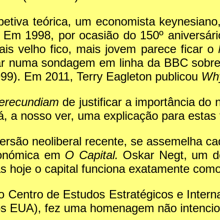
tiva teórica, um economista keynesiano
. Em 1998, por ocasião do 150º aniversár
is velho fico, mais jovem parece ficar o
gar numa sondagem em linha da BBC sobre
 1999). Em 2011, Terry Eagleton publicou
Why
erecundiam
de justificar a importância do
, a nosso ver, uma explicação para estas 
versão neoliberal recente, se assemelha 
conómica em
O Capital.
Oskar Negt, um do
as hoje o capital funciona exatamente co
o Centro de Estudos Estratégicos e Intern
os EUA), fez uma homenagem não intencio