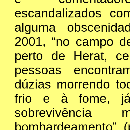
escandalizados co
alguma obscenida
2001, “no campo de
perto de Herat, c
pessoas encontra
dúzias morrendo to
frio e à fome, j
sobrevivênci
bombardeamento”. (