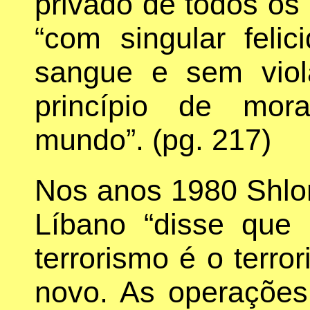
privado de todos os d
“com singular feli
sangue e sem vio
princípio de mor
mundo”. (pg. 217)
Nos anos 1980 Shlom
Líbano “disse que
terrorismo é o terro
novo. As operaçõe