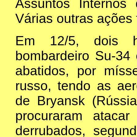
Assuntos Internos 
Várias outras ações 
Em 12/5, dois he
bombardeiro Su-34
abatidos, por míssei
russo, tendo as ae
de Bryansk (Rússi
procuraram atacar
derrubados, segun