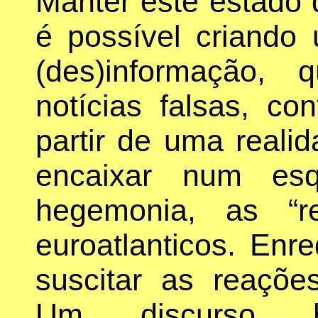
Manter este estado 
é possível criand
(des)informação,
notícias falsas, con
partir de uma reali
encaixar num esq
hegemonia, as “r
euroatlanticos. En
suscitar as reaçõe
Um discurso hipó