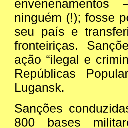
envenenamentos
ninguém (!); fosse 
seu país e transfe
fronteiriças. San
ação “ilegal e crimi
Repúblicas Popul
Lugansk.
Sanções conduzida
800 bases milita