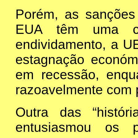
Porém, as sançõe
EUA têm uma cri
endividamento, a U
estagnação económ
em recessão, enqu
razoavelmente com p
Outra das “histór
entusiasmou os pr