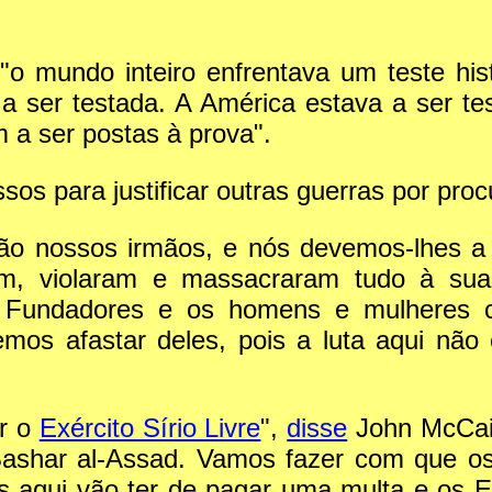
o mundo inteiro enfrentava um teste hist
a ser testada. A América estava a ser t
 a ser postas à prova".
os para justificar outras guerras por proc
são nossos irmãos, e nós devemos-lhes a
m, violaram e massacraram tudo à sua 
 Fundadores e os homens e mulheres co
s afastar deles, pois a luta aqui não é
ar o
Exército Sírio Livre
",
disse
John McCain
Bashar al-Assad. Vamos fazer com que o
es aqui vão ter de pagar uma multa e os 