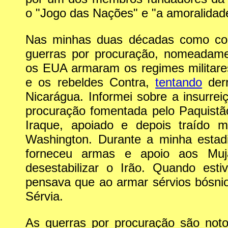
o "Jogo das Nações" e "a amoralidade
Nas minhas duas décadas como corr
guerras por procuração, nomeadame
os EUA armaram os regimes militar
e os rebeldes Contra,
tentando
derr
Nicarágua. Informei sobre a insurre
procuração fomentada pelo Paquistão
Iraque, apoiado e depois traído 
Washington. Durante a minha estad
forneceu armas e apoio aos Muj
desestabilizar o Irão. Quando esti
pensava que ao armar sérvios bósnio
Sérvia.
As guerras por procuração são noto