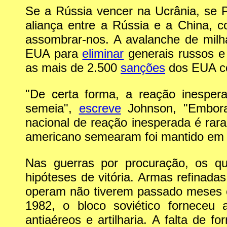
Se a Rússia vencer na Ucrânia, se 
aliança entre a Rússia e a China,
assombrar-nos. A avalanche de milha
EUA para
eliminar
generais russos 
as mais de 2.500
sanções
dos EUA co
"De certa forma, a reação inesper
semeia",
escreve
Johnson, "Embora
nacional de reação inesperada é rar
americano semearam foi mantido em 
Nas guerras por procuração, os q
hipóteses de vitória. Armas refina
operam não tiverem passado meses e
1982, o bloco soviético forneceu 
antiaéreos e artilharia. A falta de 