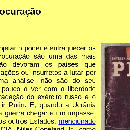
rocuração
jetar o poder e enfraquecer os
procuração são uma das mais
ação devoram os países que
ções ou insurretos a lutar por
tima análise, não são do seu
m pouco a ver com a liberdade
radação do exército russo e o
ir Putin. E, quando a Ucrânia
a guerra chegar a um impasse,
tos outros Estados,
mencionado
CIA, Miles Copeland Jr., como