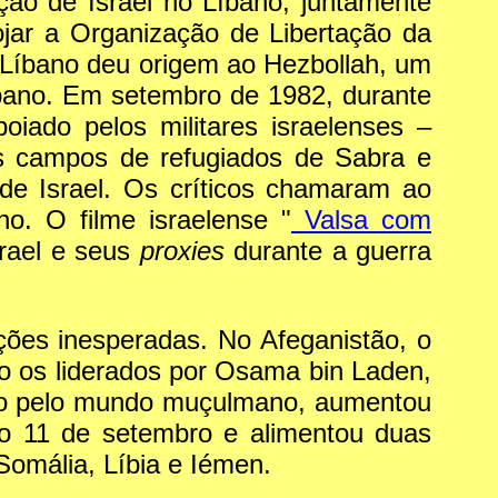
ção de Israel no Líbano, juntamente
jar a Organização de Libertação da
o Líbano deu origem ao Hezbollah, um
Líbano. Em setembro de 1982, durante
iado pelos militares israelenses –
nos campos de refugiados de Sabra e
 de Israel. Os críticos chamaram ao
o. O filme israelense "
Valsa com
srael e seus
proxies
durante a guerra
ções inesperadas. No Afeganistão, o
o os liderados por Osama bin Laden,
rio pelo mundo muçulmano, aumentou
do 11 de setembro e alimentou duas
 Somália, Líbia e Iémen.