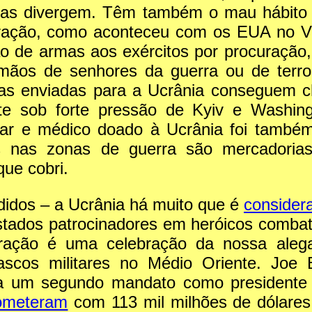
 divergem. Têm também o mau hábito de 
uração, como aconteceu com os EUA no V
ão de armas aos exércitos por procuração, 
ãos de senhores da guerra ou de terr
 enviadas para a Ucrânia conseguem cheg
e sob forte pressão de Kyiv e Washing
tar e médico doado à Ucrânia foi tamb
 nas zonas de guerra são mercadorias 
ue cobri.
didos – a Ucrânia há muito que é
consider
tados patrocinadores em heróicos combat
ação é uma celebração da nossa alegad
ascos militares no Médio Oriente. Jo
 a um segundo mandato como presidente
ometeram
com 113 mil milhões de dólares 