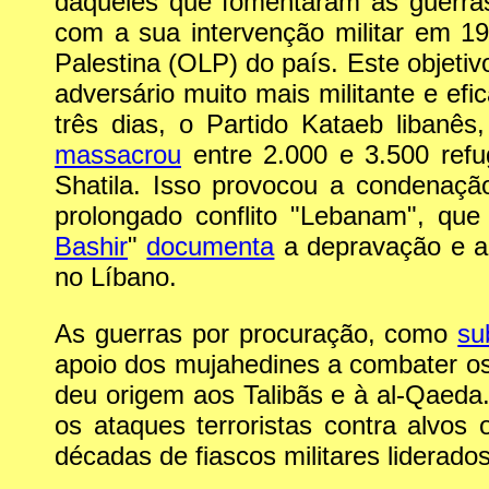
daqueles que fomentaram as guerras 
com a sua intervenção militar em 1
Palestina (OLP) do país. Este objeti
adversário muito mais militante e ef
três dias, o Partido Kataeb libanê
massacrou
entre 2.000 e 3.500 refu
Shatila. Isso provocou a condenação
prolongado conflito "Lebanam", que
Bashir
"
documenta
a depravação e a 
no Líbano.
As guerras por procuração, como
su
apoio dos mujahedines a combater os
deu origem aos Talibãs e à al-Qaed
os ataques terroristas contra alvo
décadas de fiascos militares liderado