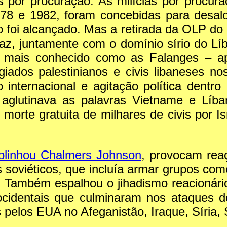
por procuração. As milícias por procura
978 e 1982, foram concebidas para desalo
vo foi alcançado. Mas a retirada da OLP d
icaz, juntamente com o domínio sírio do 
s, mais conhecido como as Falanges – apo
giados palestinianos e civis libaneses 
 internacional e agitação política dentro
 aglutinava as palavras Vietname e Líban
morte gratuita de milhares de civis por I
blinhou Chalmers Johnson
, provocam rea
 soviéticos, que incluía armar grupos com
a. Também espalhou o jihadismo reacioná
s ocidentais que culminaram nos ataques 
s pelos EUA no Afeganistão, Iraque, Síria,