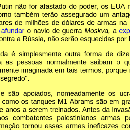
Putin não for afastado do poder, os EUA 
 como também terão assegurado um antag
res de milhões de dólares de armas na U
e
afundar
o navio de guerra
Moskva,
a
exp
ntra a Rússia, não serão esquecidas por
ada é simplesmente outra forma de diz
 as pessoas normalmente saibam o qu
amente imaginada em tais termos, porque 
segredo".
ue são apoiados, nomeadamente os ucr
das como os tanques M1 Abrams são em gr
 anos a serem treinados. Antes da invasã
aos combatentes palestinianos armas pe
formação tornou essas armas ineficazes con