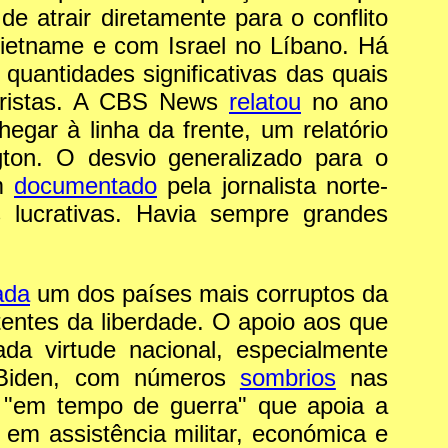
atrair diretamente para o conflito
ietname e com Israel no Líbano. Há
quantidades significativas das quais
oristas. A CBS News
relatou
no ano
ar à linha da frente, um relatório
ton. O desvio generalizado para o
ém
documentado
pela jornalista norte-
lucrativas. Havia sempre grandes
ada
um dos países mais corruptos da
entes da liberdade. O apoio aos que
a virtude nacional, especialmente
e Biden, com números
sombrios
nas
 "em tempo de guerra" que apoia a
em assistência militar, económica e