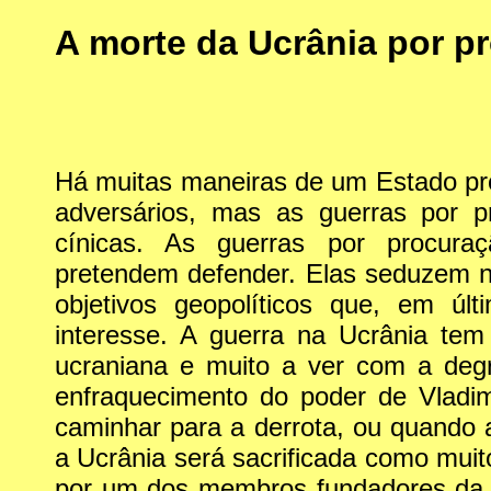
A morte da Ucrânia por p
Há muitas maneiras de um Estado pro
adversários, mas as guerras por 
cínicas. As guerras por procur
pretendem defender. Elas seduzem na
objetivos geopolíticos que, em úl
interesse. A guerra na Ucrânia te
ucraniana e muito a ver com a deg
enfraquecimento do poder de Vladim
caminhar para a derrota, ou quando 
a Ucrânia será sacrificada como mui
por um dos membros fundadores da 