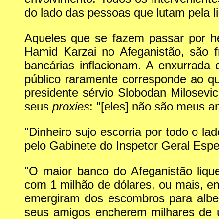
do lado das pessoas que lutam pela l
Aqueles que se fazem passar por he
Hamid Karzai no Afeganistão, são 
bancárias inflacionam. A enxurrada 
público raramente corresponde ao q
presidente sérvio Slobodan Milosevi
seus
proxies
: "[eles] não são meus a
"Dinheiro sujo escorria por todo o la
pelo Gabinete do Inspetor Geral Espe
"O maior banco do Afeganistão liqu
com 1 milhão de dólares, ou mais, e
emergiram dos escombros para alberg
seus amigos encherem milhares de ur