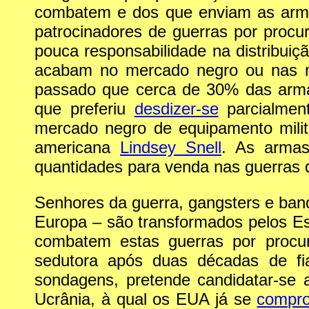
combatem e dos que enviam as armas
patrocinadores de guerras por proc
pouca responsabilidade na distribuiç
acabam no mercado negro ou nas m
passado que cerca de 30% das armas
que preferiu
desdizer-se
parcialment
mercado negro de equipamento mili
americana
Lindsey Snell
. As armas
quantidades para venda nas guerras q
Senhores da guerra, gangsters e ban
Europa – são transformados pelos Es
combatem estas guerras por procur
sedutora após duas décadas de fi
sondagens, pretende candidatar-se
Ucrânia, à qual os EUA já se
compr