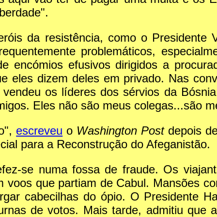
iberdade".
róis da resistência, como o Presidente 
frequentemente problemáticos, especial
de encómios efusivos dirigidos a procur
ue eles dizem deles em privado. Nas con
c vendeu os líderes dos sérvios da Bósni
migos. Eles não são meus colegas...são m
do",
escreveu
o
Washington Post
depois de 
cial para a Reconstrução do Afeganistão.
efez-se numa fossa de fraude. Os viajan
m voos que partiam de Cabul. Mansões con
ar cabecilhas do ópio. O Presidente Ham
nas de votos. Mais tarde, admitiu que a