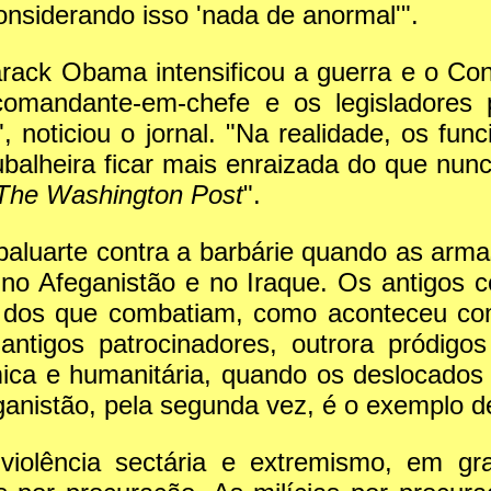
considerando isso 'nada de anormal'".
rack Obama intensificou a guerra e o Co
 comandante-em-chefe e os legisladores
, noticiou o jornal. "Na realidade, os fu
ubalheira ficar mais enraizada do que nun
The Washington Post
".
aluarte contra a barbárie quando as arma
 no Afeganistão e no Iraque. Os antigos 
ças dos que combatiam, como aconteceu c
ntigos patrocinadores, outrora pródigos
ica e humanitária, quando os deslocado
anistão, pela segunda vez, é o exemplo des
violência sectária e extremismo, em gra