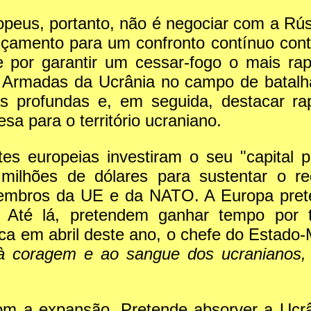
ropeus, portanto, não é negociar com a Rús
nçamento para um confronto contínuo con
se por garantir um cessar-fogo o mais ra
s Armadas da Ucrânia no campo de batalha
s profundas e, em seguida, destacar rap
sa para o território ucraniano.
es europeias investiram o seu "capital p
 milhões de dólares para sustentar o 
embros da UE e da NATO. A Europa prete
. Até lá, pretendem ganhar tempo por 
 em abril deste ano, o chefe do Estado-M
à coragem e ao sangue dos ucranianos, 
com a expansão. Pretende absorver a Uc