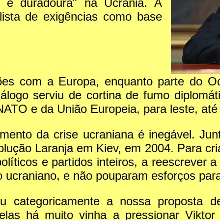
 e duradoura" na Ucrânia. A
lista de exigências como base
es com a Europa, enquanto parte do Oci
logo serviu de cortina de fumo diplomát
 NATO e da União Europeia, para leste, até 
mento da crise ucraniana é inegável. Ju
lução Laranja em Kiev, em 2004. Para cri
íticos e partidos inteiros, a reescrever a 
mo ucraniano, e não pouparam esforços par
ou categoricamente a nossa proposta 
as há muito vinha a pressionar Viktor 