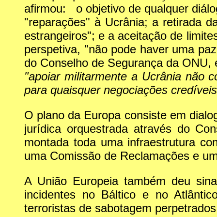
afirmou: o objetivo de qualquer diá
"reparações" à Ucrânia; a retirada d
estrangeiros"; e a aceitação de lim
perspetiva, "não pode haver uma paz
do Conselho de Segurança da ONU, e
"apoiar militarmente a Ucrânia não 
para quaisquer negociações credíveis
O plano da Europa consiste em dia
jurídica orquestrada através do Co
montada toda uma infraestrutura co
uma Comissão de Reclamações e um T
A União Europeia também deu sinal
incidentes no Báltico e no Atlânt
terroristas de sabotagem perpetrado