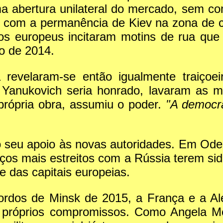
ma abertura unilateral do mercado, sem 
s com a permanência de Kiev na zona de c
 os europeus incitaram motins de rua qu
o de 2014.
revelaram-se então igualmente traiçoei
r Yanukovich seria honrado, lavaram as 
própria obra, assumiu o poder.
"A democra
 o seu apoio às novas autoridades. Em Ode
aços mais estreitos com a Rússia terem si
e das capitais europeias.
ordos de Minsk de 2015, a França e a A
 próprios compromissos. Como Angela Me