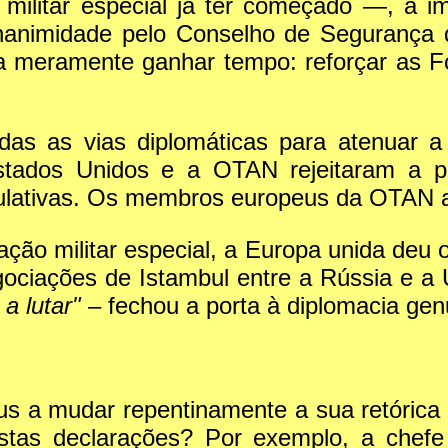
militar especial já ter começado —, a i
nanimidade pelo Conselho de Segurança 
era meramente ganhar tempo: reforçar as 
odas as vias diplomáticas para atenuar 
stados Unidos e a OTAN rejeitaram a p
ulativas. Os membros europeus da OTAN a
ão militar especial, a Europa unida deu o
egociações de Istambul entre a Rússia e a
a lutar"
– fechou a porta à diplomacia genu
us a mudar repentinamente a sua retórica
tas declarações? Por exemplo, a chefe 