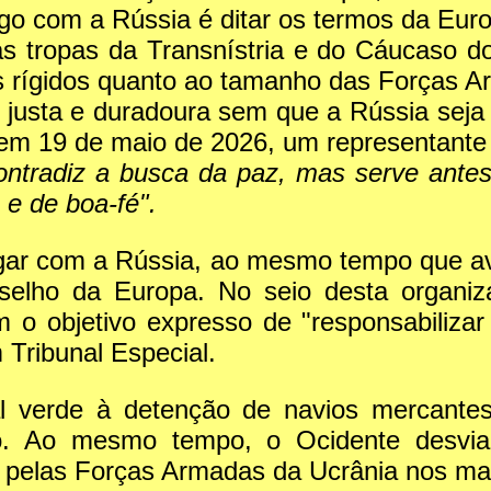
logo com a Rússia é ditar os termos da Eu
as tropas da Transnístria e do Cáucaso do
ites rígidos quanto ao tamanho das Forças
 justa e duradoura sem que a Rússia seja 
m 19 de maio de 2026, um representante
contradiz a busca da paz, mas serve ante
 e de boa-fé".
logar com a Rússia, ao mesmo tempo que
nselho da Europa. No seio desta organiza
m o objetivo expresso de "responsabiliz
ribunal Especial.
 verde à detenção de navios mercantes
ico. Ao mesmo tempo, o Ocidente desvi
s pelas Forças Armadas da Ucrânia nos ma