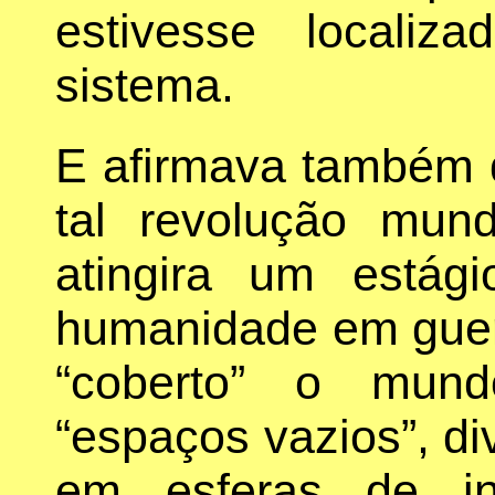
estivesse localiz
sistema.
E afirmava também 
tal revolução mund
atingira um está
humanidade em guerr
“coberto” o mund
“espaços vazios”, d
em esferas de inf