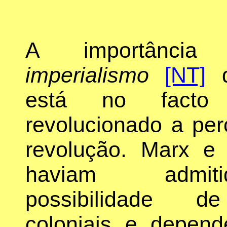
A importânc
imperialismo
[NT]
d
está no facto
revolucionado a pe
revolução. Marx e
haviam admi
possibilidade d
coloniais e depend