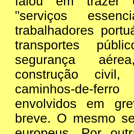
falou em trazer 
"serviços essenc
trabalhadores portu
transportes públi
segurança aérea
construção civil
caminhos-de-fer
envolvidos em gr
breve. O mesmo se 
europeus. Por outr