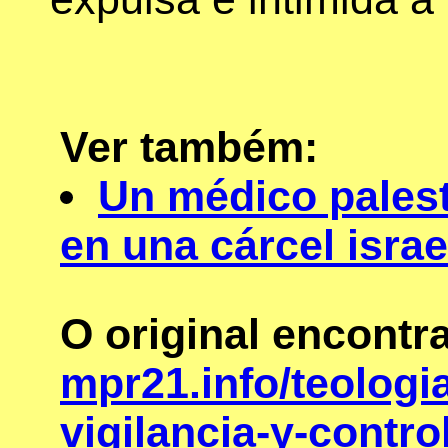
Ver também:
Un médico palest
en una cárcel israe
O original encontr
mpr21.info/teologi
vigilancia-y-contro