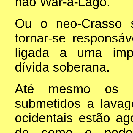
não War-a-Lago.
Ou o neo-Crasso s
tornar-se responsáv
ligada a uma imp
dívida soberana.
Até mesmo os r
submetidos a lavag
ocidentais estão ag
de como o poder