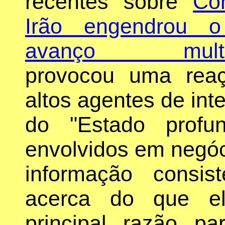
recentes sobre
Co
Irão engendrou 
avanço multip
provocou uma reaç
altos agentes de int
do "Estado profu
envolvidos em negóc
informação consis
acerca do que el
principal razão p