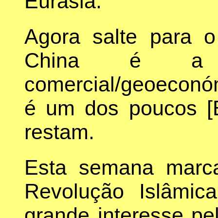
Eurásia.
Agora salte para 
China é a g
comercial/geoeconóm
é um dos poucos [
restam.
Esta semana marca
Revolução Islâmi
grande interesse pel