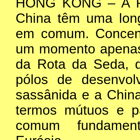
HONG KONG – A P
China têm uma long
em comum. Concent
um momento apenas 
da Rota da Seda, 
pólos de desenvol
sassânida e a Chin
termos mútuos e pa
comum fundamen