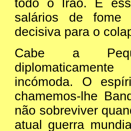
todo o Irão. É ess
salários de fome 
decisiva para o cola
Cabe a Pequ
diplomaticament
incómoda. O espí
chamemos-lhe Ban
não sobreviver qua
atual guerra mundi