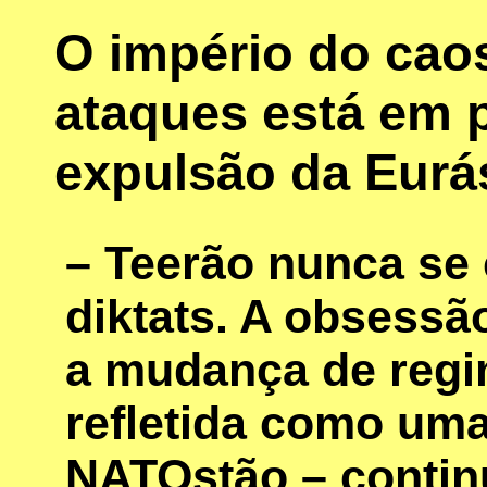
O império do cao
ataques está em 
expulsão da Eurá
– Teerão nunca se 
diktats. A obsessã
a mudança de regi
refletida como um
NATOstão – continu