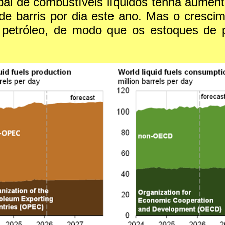
al de combustíveis líquidos tenha aumenta
e barris por dia este ano. Mas o crescim
 petróleo, de modo que os estoques de 