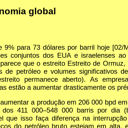
onomia global
 9% para 73 dólares por barril hoje [02/M
es conjuntos dos EUA e israelenses ao
parece que o estreito Estreito de Ormuz,
 de petróleo e volumes significativos de
estreito permanece aberto). As empres
ras estão a aumentar drasticamente os pré
umentar a produção em 206 000 bpd em a
dos 411 000–548 000 barris por dia (b
el que isso faça diferença na interrupçã
ços do petróleo bruto estejam em alta, el