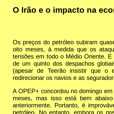
O Irão e o impacto na ec
Os preços do petróleo subiram quase
oito meses, à medida que os ataqu
tensões em todo o Médio Oriente. E 
de um quinto dos despachos globais
(apesar de Teerão insistir que o 
redirecionar os navios e as segurado
A OPEP+ concordou no domingo em a
meses, mas isso está bem abaixo 
anteriormente. Portanto, é improváv
petróleo. No entanto, embora os pre