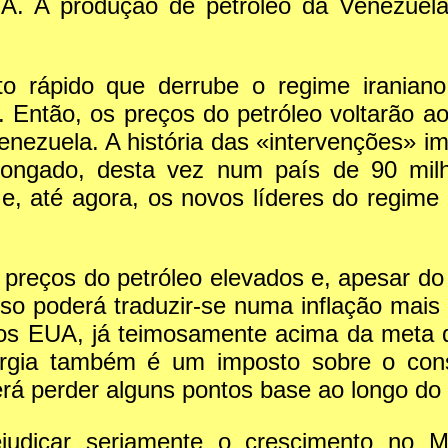
UA. A produção de petróleo da Venezuela
o rápido que derrube o regime iraniano
ntão, os preços do petróleo voltarão ao 
nezuela. A história das «intervenções» im
longado, desta vez num país de 90 mil
e, até agora, os novos líderes do regime
preços do petróleo elevados e, apesar do 
isso poderá traduzir-se numa inflação mais
nos EUA, já teimosamente acima da meta d
gia também é um imposto sobre o cons
á perder alguns pontos base ao longo do
ejudicar seriamente o crescimento no 