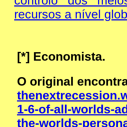
controlo dos mei
recursos a nível glob
[*]
Economista.
O original encontr
thenextrecession.w
1-6-of-all-worlds-a
the-worlds-persona