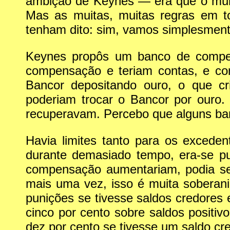
ambição de Keynes — era que o mund
Mas as muitas, muitas regras em t
tenham dito: sim, vamos simplesmente
Keynes propôs um banco de compen
compensação e teriam contas, e co
Bancor depositando ouro, o que cr
poderiam trocar o Bancor por ouro.
recuperavam. Percebo que alguns ban
Havia limites tanto para os excede
durante demasiado tempo, era-se pu
compensação aumentariam, podia ser 
mais uma vez, isso é muita soberan
punições se tivesse saldos credores
cinco por cento sobre saldos positi
dez por cento se tivesse um saldo cre