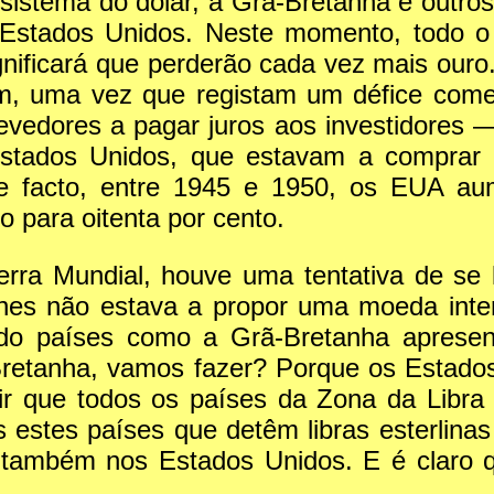
sistema do dólar, a Grã-Bretanha e outros
Estados Unidos. Neste momento, todo o
gnificará que perderão cada vez mais ouro
m, uma vez que registam um défice com
devedores a pagar juros aos investidores 
Estados Unidos, que estavam a comprar
, de facto, entre 1945 e 1950, os EUA 
o para oitenta por cento.
rra Mundial, houve uma tentativa de se l
eynes não estava a propor uma moeda int
ndo países como a Grã-Bretanha aprese
retanha, vamos fazer? Porque os Estado
tir que todos os países da Zona da Libra 
 estes países que detêm libras esterlinas
 também nos Estados Unidos. E é claro q