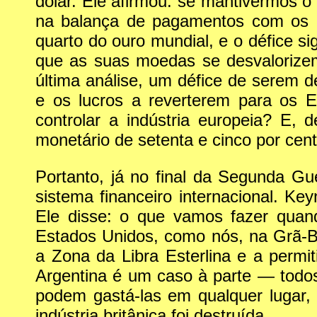
dólar. Ele afirmou: se mantivermos o 
na balança de pagamentos com os 
quarto do ouro mundial, e o défice si
que as suas moedas se desvalorize
última análise, um défice de serem 
e os lucros a reverterem para os 
controlar a indústria europeia? E
monetário de setenta e cinco por cent
Portanto, já no final da Segunda Gue
sistema financeiro internacional. K
Ele disse: o que vamos fazer qua
Estados Unidos, como nós, na Grã-B
a Zona da Libra Esterlina e a permi
Argentina é um caso à parte — todos
podem gastá-las em qualquer lugar,
indústria britânica foi destruída.