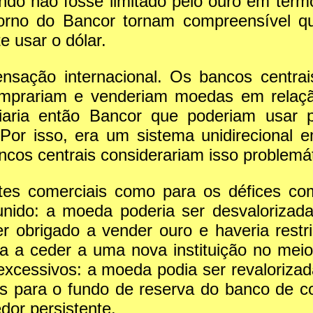
o não fosse limitado pelo ouro em termo
orno do Bancor tornam compreensível qu
 usar o dólar.
sação internacional. Os bancos centra
mprariam e venderiam moedas em relação
iaria então Bancor que poderiam usar 
 Por isso, era um sistema unidirecional
cos centrais considerariam isso problemát
ntes comerciais como para os défices com
nido: a moeda poderia ser desvalorizada
obrigado a vender ouro e haveria restri
ia a ceder a uma nova instituição no me
 excessivos: a moeda podia ser revaloriza
vos para o fundo de reserva do banco de c
dor persistente.