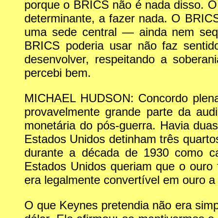
porque o BRICS não é nada disso. O
determinante, a fazer nada. O BRI
uma sede central — ainda nem sequ
BRICS poderia usar não faz senti
desenvolver, respeitando a soberan
percebi bem.
MICHAEL HUDSON: Concordo plename
provavelmente grande parte da aud
monetária do pós-guerra. Havia dua
Estados Unidos detinham três quarto
durante a década de 1930 como ca
Estados Unidos queriam que o ouro f
era legalmente convertível em ouro a t
O que Keynes pretendia não era simpl