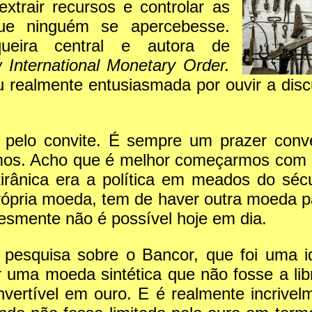
xtrair recursos e controlar as
que ninguém se apercebesse.
ueira central e autora de
 International Monetary Order.
u realmente entusiasmada por ouvir a disc
lo convite. É sempre um prazer conver
os. Acho que é melhor começarmos com u
tirânica era a política em meados do séc
ópria moeda, tem de haver outra moeda par
lesmente não é possível hoje em dia.
 pesquisa sobre o Bancor, que foi uma 
 uma moeda sintética que não fosse a libra
ertível em ouro. E é realmente incrivelm