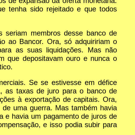
s de expansão da oferta monetária.
e tenha sido rejeitado e que todos
is seriam membros desse banco de
 ao Bancor. Ora, só adquiririam o
para as suas liquidações. Mas não
 em que depositavam ouro e nunca o
ico.
erciais. Se se estivesse em défice
, as taxas de juro para o banco de
ções à exportação de capitais. Ora,
io de uma guerra. Mas também havia
da e havia um pagamento de juros de
ompensação, e isso podia subir para