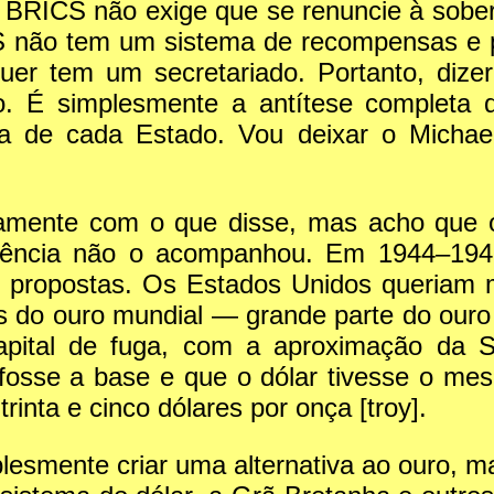
 BRICS não exige que se renuncie à sober
CS não tem um sistema de recompensas e
er tem um secretariado. Portanto, diz
do. É simplesmente a antítese complet
ia de cada Estado. Vou deixar o Michae
nte com o que disse, mas acho que o 
iência não o acompanhou. Em 1944–1945,
s propostas. Os Estados Unidos queriam
s do ouro mundial — grande parte do ouro 
pital de fuga, com a aproximação da S
osse a base e que o dólar tivesse o mes
rinta e cinco dólares por onça [troy].
esmente criar uma alternativa ao ouro, m