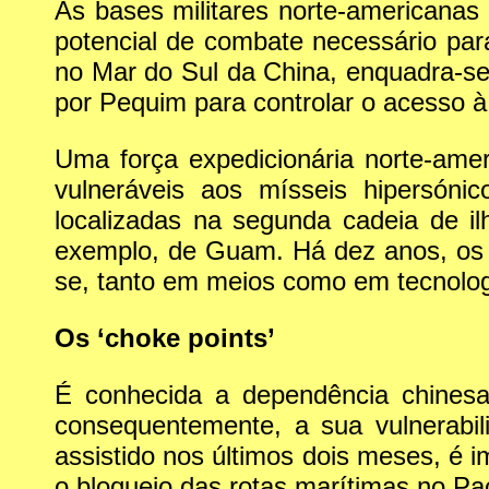
As bases militares norte-americanas
potencial de combate necessário para 
no Mar do Sul da China, enquadra-s
por Pequim para controlar o acesso à 
Uma força expedicionária norte-amer
vulneráveis aos mísseis hipersón
localizadas na segunda cadeia de i
exemplo, de Guam. Há dez anos, os
se, tanto em meios como em tecnolog
Os ‘choke points’
É conhecida a dependência chinesa
consequentemente, a sua vulnerabi
assistido nos últimos dois meses, é i
o bloqueio das rotas marítimas no Pa