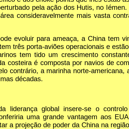
perturbado pela ação dos Hutis, no Iémen. 
área consideravelmente mais vasta cont
 pode evoluir para ameaça, a China tem v
 tem três porta-aviões operacionais e est
arinos tem tido um crescimento constant
da costeira é composta por navios de co
elo contrário, a marinha norte-americana
gumas décadas.
da liderança global insere-se o contr
conferiria uma grande vantagem aos EUA, 
cultar a projeção de poder da China na regiã