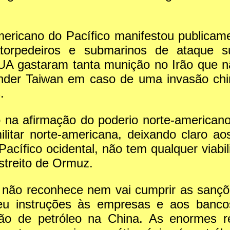
ricano do Pacífico manifestou publicam
atorpedeiros e submarinos de ataque su
UA gastaram tanta munição no Irão que n
fender Taiwan em caso de uma invasão c
.
 na afirmação do poderio norte-americano
ilitar norte-americana, deixando claro a
 Pacífico ocidental, não tem qualquer viab
streito de Ormuz.
 não reconhece nem vai cumprir as sanç
 deu instruções às empresas e aos banc
ão de petróleo na China. As enormes re