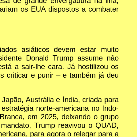
esa de grande envergadura na ilha,
stariam os EUA dispostos a combater
ados asiáticos devem estar muito
presidente Donald Trump assume não
tá a sair-lhe cara. Já hostilizou os
criticar e punir – e também já deu
pão, Austrália e Índia, criada para
a estratégia norte-americana no Indo-
a Branca, em 2025, deixando o grupo
ro mandato, Trump reavivou o QUAD,
ericana, para agora o relegar para a