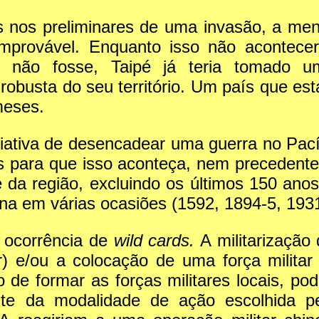
 nos preliminares de uma invasão, a meno
improvável. Enquanto isso não acontece
 não fosse, Taipé já teria tomado um
busta do seu território. Um país que est
meses.
ativa de desencadear uma guerra no Pacíf
s para que isso aconteça, nem precedentes
 da região, excluindo os últimos 150 anos
ina em várias ocasiões (1592, 1894-5, 193
a ocorrência de
wild cards.
A militarização 
 e/ou a colocação de uma força militar 
e formar as forças militares locais, pod
te da modalidade de ação escolhida pe