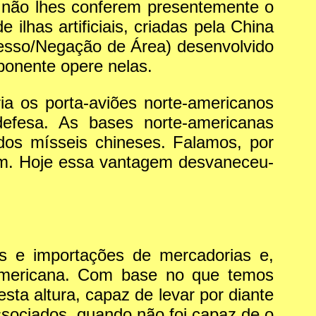
s não lhes conferem presentemente o
ilhas artificiais, criadas pela China
esso/Negação de Área) desenvolvido
oponente opere nelas.
ia os porta-aviões norte-americanos
defesa. As bases norte-americanas
dos mísseis chineses. Falamos, por
m. Hoje essa vantagem desvaneceu-
s e importações de mercadorias e,
-americana. Com base no que temos
sta altura, capaz de levar por diante
ssociados, quando não foi capaz de o