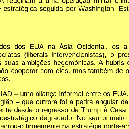
 reagiriam a uma operação militar chin
e estratégica seguida por Washington. E
dos dos EUA na Ásia Ocidental, os ali
cratas (liberais intervencionistas), o 
s suas ambições hegemónicas. A hubris es
não cooperar com eles, mas também de os 
cos.
D – uma aliança informal entre os EUA, Ja
egião – que outrora foi a pedra angular d
vamente desde o regresso de Trump à Cas
eoestratégico degradado. No seu primei
grou-o firmemente na estratégia norte-am