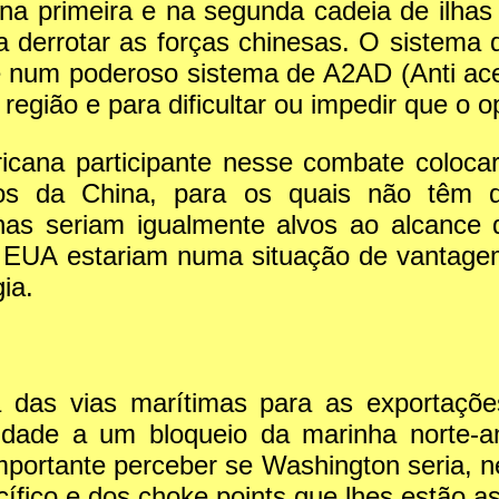
 na primeira e na segunda cadeia de ilha
derrotar as forças chinesas. O sistema de 
e num poderoso sistema de A2AD (Anti ac
região e para dificultar ou impedir que o 
icana participante nesse combate colocar
icos da China, para os quais não têm 
lhas seriam igualmente alvos ao alcance 
 EUA estariam numa situação de vantage
ia.
 das vias marítimas para as exportaçõe
lidade a um bloqueio da marinha norte
mportante perceber se Washington seria, ne
cífico e dos choke points que lhes estão a