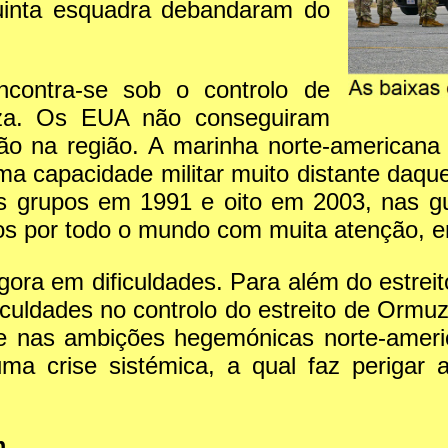
quinta esquadra debandaram do
ncontra-se sob o controlo de
za. Os EUA não conseguiram
ão na região. A marinha norte-americana
uma capacidade militar muito distante da
s grupos em 1991 e oito em 2003, nas gue
s por todo o mundo com muita atenção, em
gora em dificuldades. Para além do estre
iculdades no controlo do estreito de Ormuz
te nas ambições hegemónicas norte-americ
uma crise sistémica, a qual faz periga
m