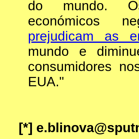
do mundo. Os 
económicos n
prejudicam as e
mundo e diminu
consumidores nos
EUA."
[*]
e.blinova@sput