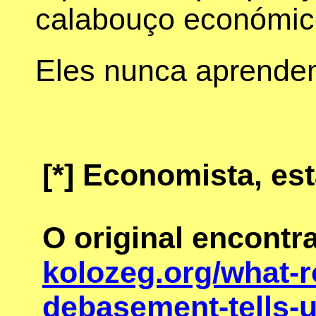
calabouço económico
Eles nunca aprende
[*]
Economista, est
O original encontr
kolozeg.org/what-
debasement-tells-u