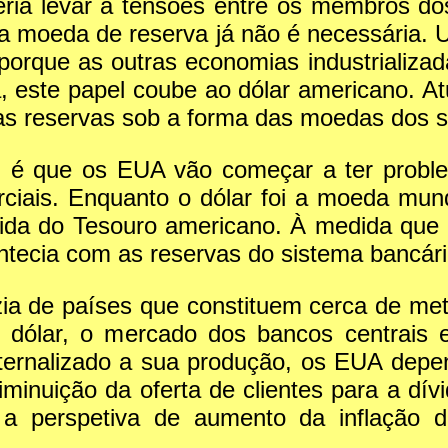
eria levar a tensões entre os membros do
 moeda de reserva já não é necessária. U
porque as outras economias industrializa
, este papel coube ao dólar americano. At
s reservas sob a forma das moedas dos se
on é que os EUA vão começar a ter probl
ciais. Enquanto o dólar foi a moeda mundi
ida do Tesouro americano. À medida que o
cia com as reservas do sistema bancári
zia de países que constituem cerca de me
 dólar, o mercado dos bancos centrais 
xternalizado a sua produção, os EUA depe
diminuição da oferta de clientes para a dí
e a perspetiva de aumento da inflação