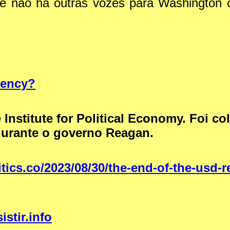
que não há outras vozes para Washington
rency?
nstitute for Political Economy. Foi co
durante o governo Reagan.
tics.co/2023/08/30/the-end-of-the-usd-r
sistir.info