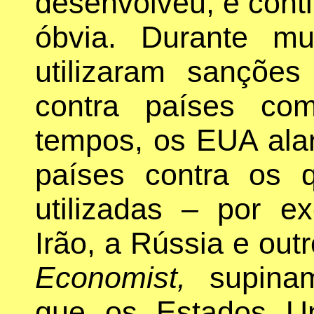
desenvolveu, e conti
óbvia. Durante m
utilizaram sanções
contra países co
tempos, os EUA ala
países contra os 
utilizadas – por e
Irão, a Rússia e out
Economist,
supinam
que os Estados Un