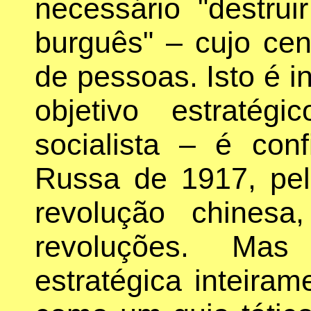
necessário "destru
burguês" – cujo ce
de pessoas. Isto é i
objetivo estraté
socialista – é con
Russa de 1917, pela
revolução chines
revoluções. Mas
estratégica inteiram