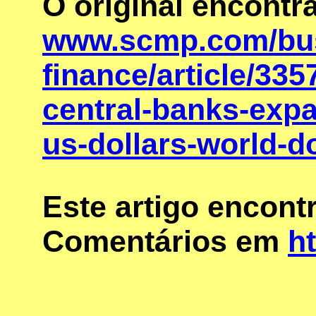
O original encontr
www.scmp.com/bus
finance/article/33
central-banks-expa
us-dollars-world-d
Este artigo encon
Comentários em
ht