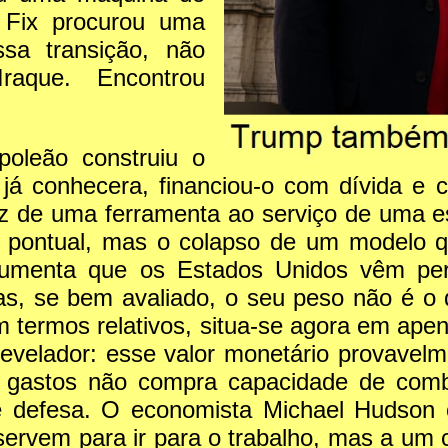
o Fix procurou uma
essa transição, não
aque. Encontrou
poleão construiu o
 já conhecera, financiou-o com dívida e
 de uma ferramenta ao serviço de uma est
pontual, mas o colapso de um modelo qu
rgumenta que os Estados Unidos vêm p
, se bem avaliado, o seu peso não é o 
m termos relativos, situa-se agora em ap
velador: esse valor monetário provavelmen
 gastos não compra capacidade de comba
e defesa. O economista Michael Hudson 
rvem para ir para o trabalho, mas a um cu