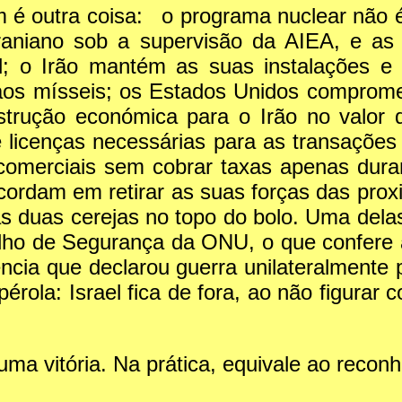
é outra coisa: o programa nuclear não é 
o iraniano sob a supervisão da AIEA, e as
al; o Irão mantém as suas instalações e
aos mísseis; os Estados Unidos comprome
trução económica para o Irão no valor 
 licenças necessárias para as transações
 comerciais sem cobrar taxas apenas dur
cordam em retirar as suas forças das prox
as duas cerejas no topo do bolo. Uma dela
lho de Segurança da ONU, o que confere 
ência que declarou guerra unilateralmente
pérola: Israel fica de fora, ao não figurar
ma vitória. Na prática, equivale ao reco