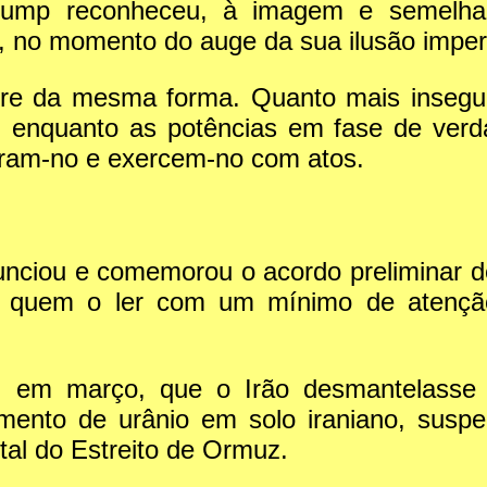
rump reconheceu, à imagem e semelhan
no momento do auge da sua ilusão imperi
re da mesma forma. Quanto mais insegur
, enquanto as potências em fase de ver
ram-no e exercem-no com atos.
unciou e comemorou o acordo preliminar d
as quem o ler com um mínimo de atenç
 em março, que o Irão desmantelasse as
imento de urânio em solo iraniano, sus
otal do Estreito de Ormuz.