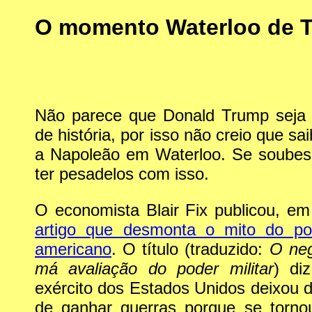
O momento Waterloo de 
Não parece que Donald Trump seja g
de história, por isso não creio que s
a Napoleão em Waterloo. Se soubess
ter pesadelos com isso.
O economista Blair Fix publicou, e
artigo que desmonta o mito do pode
americano
. O título (traduzido:
O neg
má avaliação do poder militar
) di
exército dos Estados Unidos deixou
de ganhar guerras porque se torn