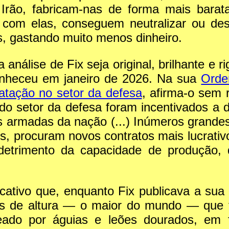
o Irão, fabricam-nas de forma mais bar
, com elas, conseguem neutralizar ou des
, gastando muito menos dinheiro.
análise de Fix seja original, brilhante e r
onheceu em janeiro de 2026. Na sua
Orde
ratação no setor da defesa
, afirma-o sem
 do setor da defesa foram incentivados a d
as armadas da nação (...) Inúmeros grand
s, procuram novos contratos mais lucrativ
 detrimento da capacidade de produção,
icativo que, enquanto Fix publicava a su
s de altura — o maior do mundo — que t
eado por águias e leões dourados, em 