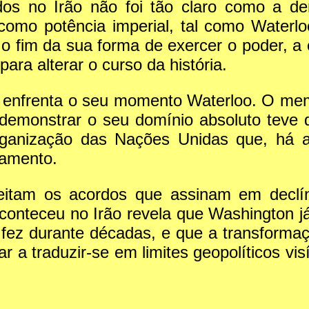
dos no Irão não foi tão claro como a d
 como potência imperial, tal como Waterl
 fim da sua forma de exercer o poder, a 
ra alterar o curso da história.
mp enfrenta o seu momento Waterloo. O me
demonstrar o seu domínio absoluto teve d
anização das Nações Unidas que, há al
iamento.
eitam os acordos que assinam em declí
conteceu no Irão revela que Washington j
fez durante décadas, e que a transformaçã
r a traduzir-se em limites geopolíticos vi