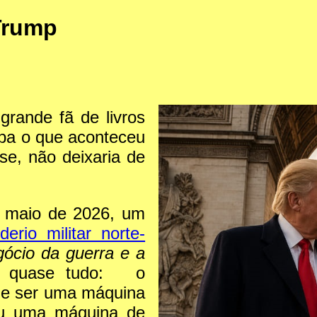
Trump
rande fã de livros
aiba o que aconteceu
e, não deixaria de
m maio de 2026, um
rio militar norte-
ócio da guerra e a
z quase tudo: o
 de ser uma máquina
ou uma máquina de