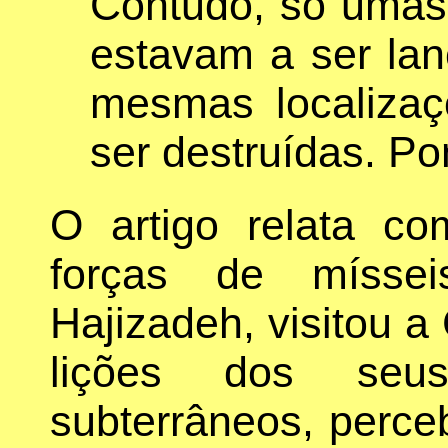
Contudo, só umas
estavam a ser la
mesmas localiza
ser destruídas. Pon
O artigo relata c
forças de míssei
Hajizadeh, visitou a 
lições dos seu
subterrâneos, perceb