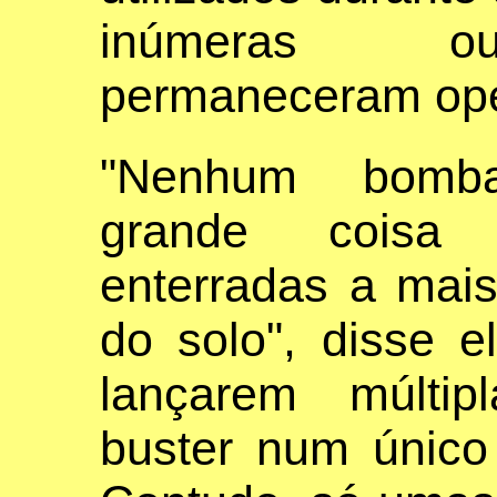
inúmeras out
permaneceram ope
"Nenhum bomba
grande coisa c
enterradas a mai
do solo", disse e
lançarem múlti
buster num único s