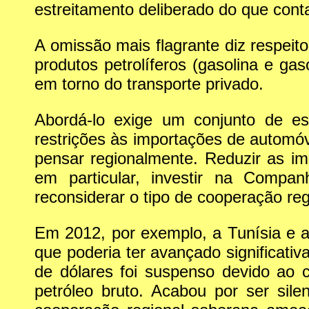
estreitamento deliberado do que con
A omissão mais flagrante diz respeit
produtos petrolíferos (gasolina e g
em torno do transporte privado.
Abordá-lo exige um conjunto de esc
restrições às importações de automóv
pensar regionalmente. Reduzir as im
em particular, investir na Companh
reconsiderar o tipo de cooperação reg
Em 2012, por exemplo, a Tunísia e a 
que poderia ter avançado significati
de dólares foi suspenso devido ao c
petróleo bruto. Acabou por ser sil