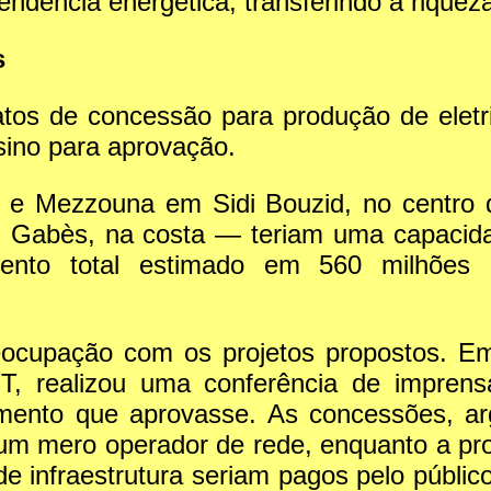
endência energética, transferindo a riquez
s
tos de concessão para produção de eletri
sino para aprovação.
a e Mezzouna em Sidi Bouzid, no centro
m Gabès, na costa — teriam uma capaci
ento total estimado em 560 milhões 
ocupação com os projetos propostos. Em
TT, realizou uma conferência de impre
amento que aprovasse. As concessões, a
 um mero operador de rede, enquanto a pro
e infraestrutura seriam pagos pelo público