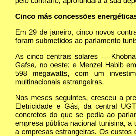
pelo contrário, aprofundará a sua dep
Cinco más concessões energética
Em 29 de janeiro, cinco novos contra
foram submetidos ao parlamento tuni
As cinco centrais solares — Khobn
Gafsa, no oeste; e Menzel Habib e
598 megawatts, com um investim
multinacionais estrangeiras.
Nos meses seguintes, cresceu a pre
Eletricidade e Gás, da central UG
concretos do que se pedia ao parl
empresa pública nacional tunisina, a
a empresas estrangeiras. Os custos d