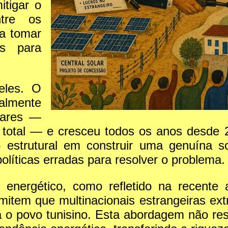
itigar o
tre os
 a tomar
as para
eles. O
almente
lares —
 total — e cresceu todos os anos desde 
estrutural em construir uma genuína so
políticas erradas para resolver o problema.
r energético, como refletido na recent
mitem que multinacionais estrangeiras ex
a o povo tunisino. Esta abordagem não reso