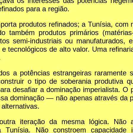
çava os interesses das potências hegem
efinados para a região.
mporta produtos refinados; a Tunísia, com
ndo também produtos primários (matérias
os semi-industriais ou manufaturados,
e tecnológicos de alto valor. Uma refinari
.
s a potências estrangeiras raramente são
onstruir o tipo de soberania produtiva q
ra desafiar a dominação imperialista. O p
sa dominação — não apenas através da pr
alternativas.
outra iteração da mesma lógica. Não 
da Tunísia. Não constroem capacidade i