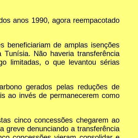
 dos anos 1990, agora reempacotado
s beneficiariam de amplas isenções
a Tunísia. Não haveria transferência
go limitadas, o que levantou sérias
carbono gerados pelas reduções de
onais ao invés de permanecerem como
estas cinco concessões chegarem ao
a greve denunciando a transferência
nco concessões vieram consolidar e