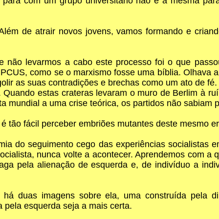
 para com um grupo universitário não é a mesma para
Além de atrair novos jovens, vamos formando e criando
não levarmos a cabo este processo foi o que passo
o PCUS, como se o marxismo fosse uma bíblia. Olhava 
golir as suas contradições e brechas como um ato de fé
 Quando estas crateras levaram o muro de Berlim à ru
a mundial a uma crise teórica, os partidos não sabiam p
e é tão fácil perceber embriões mutantes deste mesmo e
mia do seguimento cego das experiências socialistas em
ocialista, nunca volte a acontecer. Aprendemos com a
ga pela alienação de esquerda e, de indivíduo a indiv
 há duas imagens sobre ela, uma construída pela di
a pela esquerda seja a mais certa.