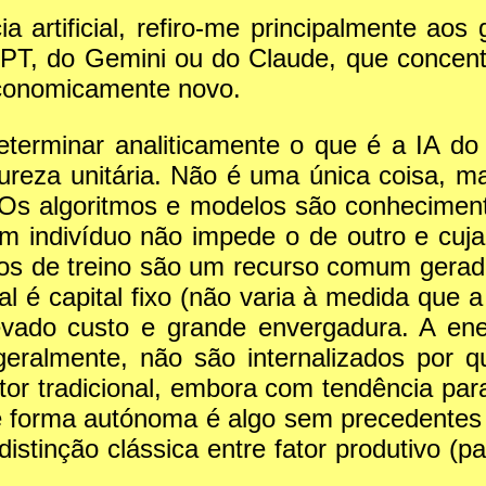
a artificial, refiro-me principalmente ao
GPT, do Gemini ou do Claude, que concent
economicamente novo.
terminar analiticamente o que é a IA do
atureza unitária. Não é uma única coisa, 
. Os algoritmos e modelos são conhecimen
um indivíduo não impede o de outro e cuja
dos de treino são um recurso comum gerad
al é capital fixo (não varia à medida que
evado custo e grande envergadura. A en
geralmente, não são internalizados por
tor tradicional, embora com tendência para 
e forma autónoma é algo sem precedentes
stinção clássica entre fator produtivo (pa