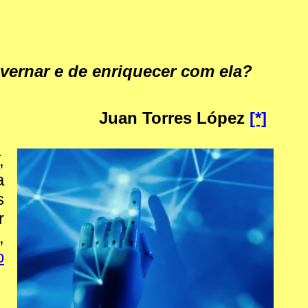
overnar e de enriquecer com ela?
Juan Torres López
[*]
,
a
s
r
,
o