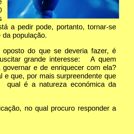
e
0
s
á a pedir pode, portanto, tornar-se
e da população.
 oposto do que se deveria fazer, é
suscitar grande interesse: A quem
e a governar e de enriquecer com ela?
l e que, por mais surpreendente que
a: qual é a natureza económica da
icação, no qual procuro responder a