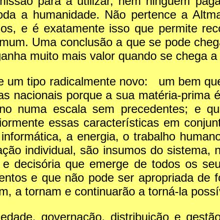
issão para a utilizar, nem ninguém paga
de toda a humanidade. Não pertence a A
os, e é exatamente isso que permite recon
um. Uma conclusão a que se pode chegar a
ganha muito mais valor quando se chega a 
e um tipo radicalmente novo: um bem qu
as nacionais porque a sua matéria-prima 
mano numa escala sem precedentes; e qu
iormente essas características em conjun
 informática, a energia, o trabalho huma
ação individual, são insumos do sistema,
a e decisória que emerge de todos os seu
ntos e que não pode ser apropriada de f
, a tornam e continuarão a torná-la possí
edade, governação, distribuição e gestão