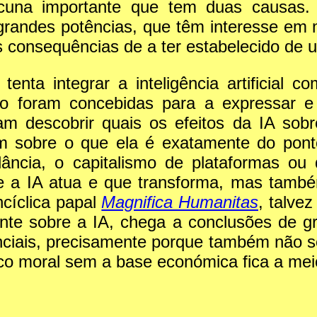
acuna importante que tem duas causas. 
s grandes potências, que têm interesse em
as consequências de a ter estabelecido de 
nta integrar a inteligência artificial c
o foram concebidas para a expressar e
am descobrir quais os efeitos da IA sob
 sobre o que ela é exatamente do ponto
gilância, o capitalismo de plataformas o
 a IA atua e que transforma, mas tamb
cíclica papal
Magnifica Humanitas
, talve
te sobre a IA, chega a conclusões de gra
nciais, precisamente porque também não s
co moral sem a base económica fica a me