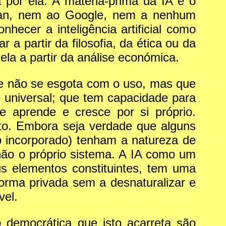
 por ela. A matéria-prima da IA é o
ltman, nem ao Google, nem a nenhum
hecer a inteligência artificial como
 partir da filosofia, da ética ou da
ela a partir da análise económica.
e não se esgota com o uso, mas que
é universal; que tem capacidade para
e aprende e cresce por si próprio.
to. Embora seja verdade que alguns
no incorporado) tenham a natureza de
 não o próprio sistema. A IA como um
s elementos constituintes, tem uma
orma privada sem a desnaturalizar e
vel.
 democrática que isto acarreta são