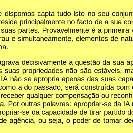
 dispomos capta tudo isto no seu conju
side principalmente no facto de a sua com
uas partes. Provavelmente é a primeira v
rau e simultaneamente, elementos de nat
ma.
agrava decisivamente a questão da sua apr
 as suas propriedades não são estáveis, m
a IA não se apropria apenas das suas cap
tal como a do passado, será construída com
receber qualquer compensação ou reconhec
da. Por outras palavras: apropriar-se da I
opriar-se da capacidade de tirar partido do
 de agência, ou seja, o poder de tomar de