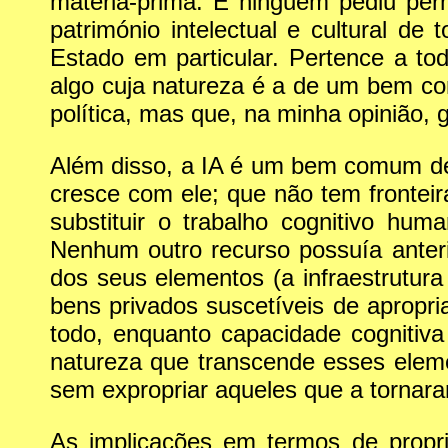
matéria-prima. E ninguém pediu perm
património intelectual e cultural 
Estado em particular. Pertence a tod
algo cuja natureza é a de um bem com
política, mas que, na minha opinião, 
Além disso, a IA é um bem comum d
cresce com ele; que não tem fronteir
substituir o trabalho cognitivo hu
Nenhum outro recurso possuía anter
dos seus elementos (a infraestrutura
bens privados suscetíveis de apropri
todo, enquanto capacidade cognitiv
natureza que transcende esses eleme
sem expropriar aqueles que a tornaram
As implicações em termos de propri