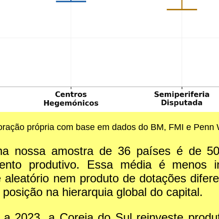
oração própria com base em dados do BM, FMI e Penn W
n na nossa amostra de 36 países é de
mento produtivo. Essa média é menos i
leatório nem produto de dotações diferenc
osição na hierarquia global do capital.
 a 2023, a Coreia do Sul reinveste prod