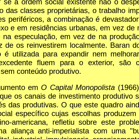
se a ordem social existente não o desp
as classes proprietárias, o trabalho impr
 periféricos, a combinação é devastadora
xo e em residências urbanas, em vez de m
a e na especulação, em vez de na produçã
ez de os reinvestirem localmente. Baran 
 é utilizada para expandir nem melhora
 excedente fluem para o exterior, são
 sem conteúdo produtivo.
rgumento em
O Capital Monopolista
(1966)
que os canais de investimento produtivo s
vés das produtivas. O que este quadro aind
ocial específico cujas escolhas produzem
tino-americana, refletiu sobre este prob
 aliança anti-imperialista com uma "bu