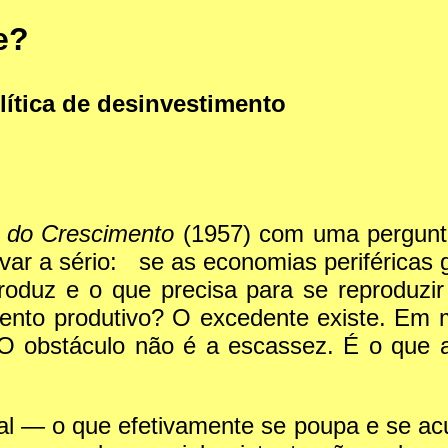
e?
olítica de desinvestimento
a do Crescimento
(1957) com uma pergunta
evar a sério: se as economias periféric
produz e o que precisa para se reproduzi
ento produtivo? O excedente existe. Em m
. O obstáculo não é a escassez. É o que
real — o que efetivamente se poupa e se a