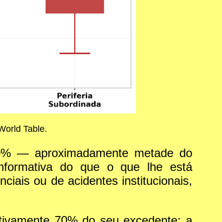
orld Table.
 50% — aproximadamente metade do
nformativa do que o que lhe está
iais ou de acidentes institucionais,
utivamente 70% do seu excedente; a