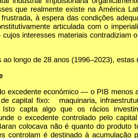
l industrial impulsionaria organicamen
asses que realmente existe na América La
 frustrada, à espera das condições adequa
stitutivamente articulada com o imperia
 cujos interesses materiais contradiziam
 ao longo de 28 anos (1996–2023), estas 
e
do excedente económico — o PIB menos a 
de capital fixo: maquinaria, infraestrut
. Isto capta algo que os rácios inves
funde o excedente controlado pelo capital
Baran colocava não é quanto do produto t
es controlam é destinado à acumulação 