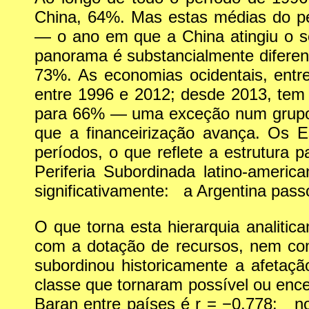
China, 64%. Mas estas médias do pe
— o ano em que a China atingiu o s
panorama é substancialmente diferen
73%. As economias ocidentais, entr
entre 1996 e 2012; desde 2013, te
para 66% — uma exceção num grupo q
que a financeirização avança. Os
períodos, o que reflete a estrutura p
Periferia Subordinada latino-amer
significativamente: a Argentina pas
O que torna esta hierarquia analitic
com a dotação de recursos, nem com
subordinou historicamente a afetaçã
classe que tornaram possível ou ence
Baran entre países é r = −0,778: no