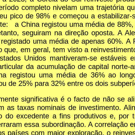
ríodo completo nivelam uma trajetória qu
eu pico de 98% e começou a estabilizar-
te: a China registou uma média de 88%, 
etanto, seguiram na direção oposta. A 
m registado uma média de apenas 60%. A
ue, em geral, tem visto a reinvestimento
 Estados Unidos mantiveram-se estávei
articular da acumulação de capital norte-
icana registou uma média de 36% ao lon
sou de 25% para 32% entre os dois subper
amente significativa é o facto de não se a
 as taxas nominais de investimento. Al
o do excedente a fins produtivos e, por 
rraram essa subordinação. A correlação ent
s países com maior exploração, o reinves