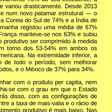
e variou drasticamente. Desde 2013
se num novo patamar estrutural — o
a Coreia do Sul de 74% e a Índia de
Alemanha registou uma média de 67%
 França manteve-se nos 63% e subiu
 produtivo ser comprimido à medida
s em torno dos 53-54% em ambos os
americana. Na extremidade inferior, a
go de todo o período, sem melhorar
íodos, e o México de 37% para 34%.
linhar com o produto per capita, nem
inha-se com o grau em que o Estado
trás disso, com as configurações de
re a taxa de mais-valia e o rácio de
timento produtivo é mais baixo. Nas