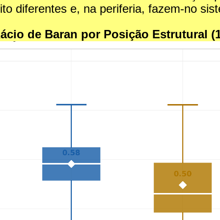
o diferentes e, na periferia, fazem-no si
Rácio de Baran por Posição Estrutural (