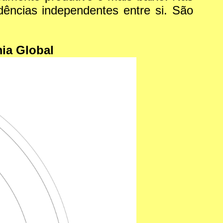
dências independentes entre si. São
mia Global