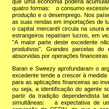
que uma economia poderia acumular 
quatro formas: o consumo excessivo d
produção e o desemprego. Nos países
as suas rendas em importações de lu
o capital mercantil circula na usur
estrangeiros repatriam lucros, em v
"A maior parte deste excedente não
produtivos". Grandes parcelas do
absorvidas por operações financeiras
Baran e Sweezy aprofundaram o a
excedente tende a crescer à medida 
para as aplicações financeiras ao in
ou seja, a identificação do agente s
partir da tradição dependendista la
simultâneas: a expectativa de uma