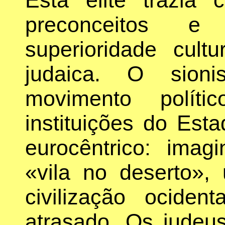
preconceitos 
superioridade cult
judaica. O sioni
movimento políti
instituições do Est
eurocêntrico: ima
«vila no deserto»
civilização ocide
atrasado. Os judeu