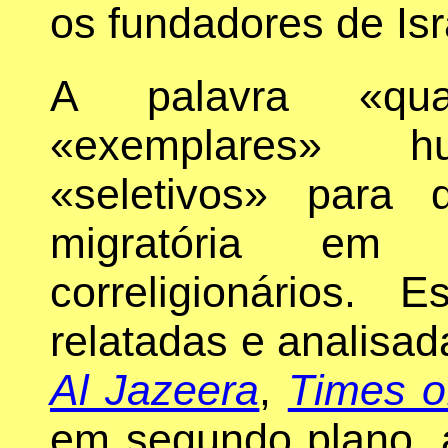
os fundadores de Isr
A palavra «qua
«exemplares» 
«seletivos» para 
migratória em
correligionários. 
relatadas e analisa
Al Jazeera
,
Times of
em segundo plano, a