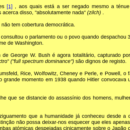
mes
[1]
, aos quais está a ser negado mesmo a ténue
s acerca disso, "absolutamente nada"
(zilch)
.
 não tem cobertura democrática.
não consultou o parlamento ou o povo quando despachou 3
gime de Washington.
 de George W. Bush é agora totalitário, capturado po
ctro"
("full spectrum dominance")
são dignos de registo.
feld, Rice, Wolfowitz, Cheney e Perle, e Powell, o fa
ro grande momento em 1938 quando Hitler convocava um
lhe que se distancie do assassínio dos homens, mulhe
aziguamento que a humanidade já conheceu desde a d
stinção não possa deixar-nos esquecer que eles apena
mbas atómicas despejadas cinicamente sobre o Japão 