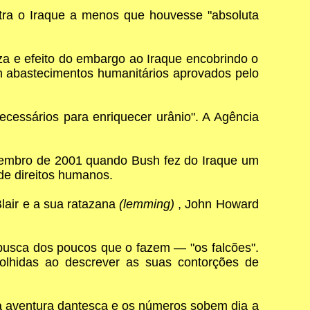
tra o Iraque a menos que houvesse "absoluta
za e efeito do embargo ao Iraque encobrindo o
em abastecimentos humanitários aprovados pelo
cessários para enriquecer urânio". A Agência
Setembro de 2001 quando Bush fez do Iraque um
 de direitos humanos.
Blair e a sua ratazana
(lemming)
, John Howard
busca dos poucos que o fazem — "os falcões".
colhidas ao descrever as suas contorções de
ta aventura dantesca e os números sobem dia a