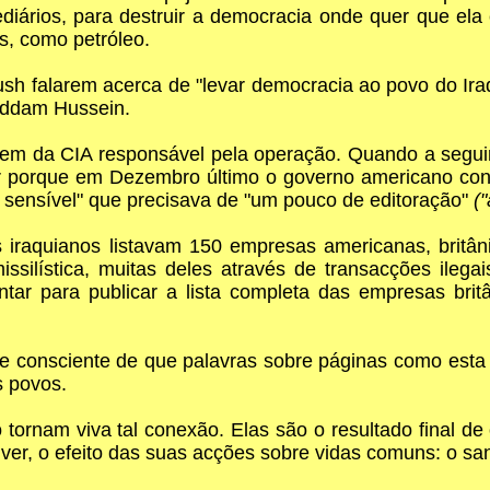
diários, para destruir a democracia onde quer que ela 
s, como petróleo.
sh falarem acerca de "levar democracia ao povo do Iraq
addam Hussein.
omem da CIA responsável pela operação. Quando a segui
r porque em Dezembro último o governo americano con
 sensível" que precisava de "um pouco de editoração"
("
s iraquianos listavam 150 empresas americanas, britân
issilística, muitas deles através de transacções ilega
ar para publicar a lista completa das empresas britâ
e consciente de que palavras sobre páginas como esta
s povos.
tornam viva tal conexão. Elas são o resultado final d
 ver, o efeito das suas acções sobre vidas comuns: o s