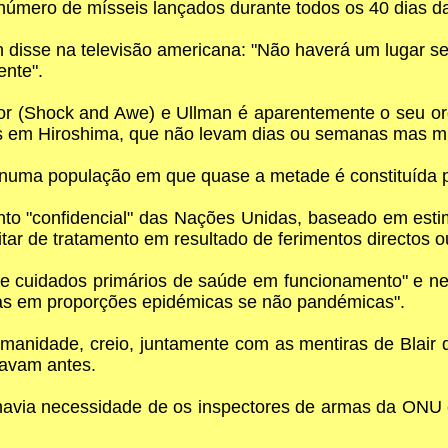
número de mísseis lançados durante todos os 40 dias d
n disse na televisão americana: "Não haverá um lugar s
ente".
r (Shock and Awe) e Ullman é aparentemente o seu orgu
es em Hiroshima, que não levam dias ou semanas mas mi
á numa população em que quase a metade é constituída 
to "confidencial" das Nações Unidas, baseado em esti
ar de tratamento em resultado de ferimentos directos ou
de cuidados primários de saúde em funcionamento" e ne
as em proporções epidémicas se não pandémicas".
anidade, creio, juntamente com as mentiras de Blair 
tavam antes.
 havia necessidade de os inspectores de armas da ONU