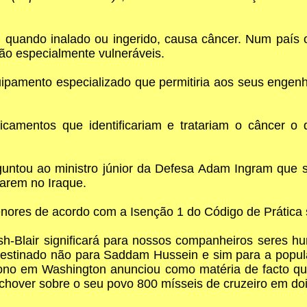
, quando inalado ou ingerido, causa câncer. Num país
ão especialmente vulneráveis.
uipamento especializado que permitiria aos seus enge
amentos que identificariam e tratariam o câncer o q
ntou ao ministro júnior da Defesa Adam Ingram que s
rarem no Iraque.
rmenores de acordo com a Isenção 1 do Código de Prátic
sh-Blair significará para nossos companheiros seres 
estinado não para Saddam Hussein e sim para a popul
no em Washington anunciou como matéria de facto que 
hover sobre o seu povo 800 mísseis de cruzeiro em doi