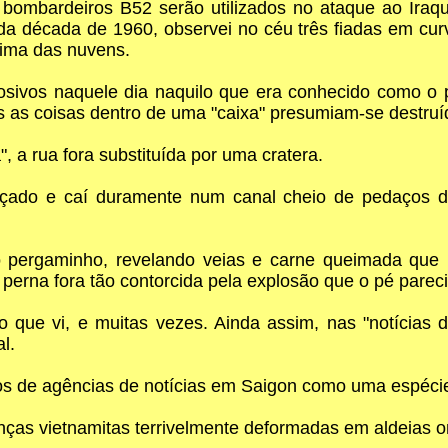
bombardeiros B52 serão utilizados no ataque ao Iraq
da década de 1960, observei no céu três fiadas em c
cima das nuvens.
sivos naquele dia naquilo que era conhecido como o p
 as coisas dentro de uma "caixa" presumiam-se destruí
 a rua fora substituída por uma cratera.
çado e caí duramente num canal cheio de pedaços d
o pergaminho, revelando veias e carne queimada que 
erna fora tão contorcida pela explosão que o pé pareci
to que vi, e muitas vezes. Ainda assim, nas "notícias
l.
ios de agências de notícias em Saigon como uma espéci
nças vietnamitas terrivelmente deformadas em aldeias 