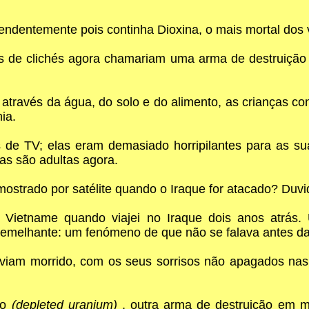
eendentemente pois continha Dioxina, o mais mortal dos
res de clichés agora chamariam uma arma de destruiçã
através da água, do solo e do alimento, as crianças c
ia.
os de TV; elas eram demasiado horripilantes para as s
s são adultas agora.
mostrado por satélite quando o Iraque for atacado? Duvi
 Vietname quando viajei no Iraque dois anos atrás
semelhante: um fenómeno de que não se falava antes da
viam morrido, com os seus sorrisos não apagados nas
do
(depleted uranium)
, outra arma de destruição em m