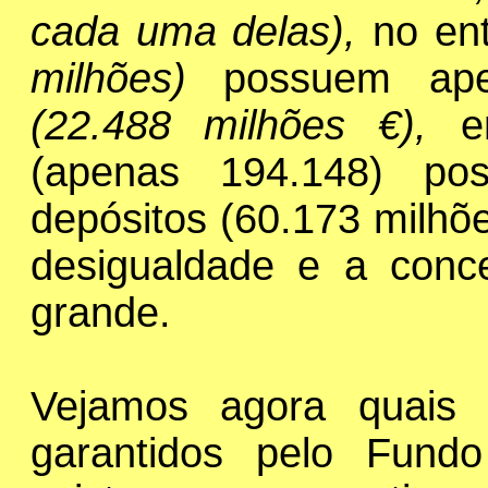
cada uma delas),
no en
milhões)
possuem ape
(22.488 milhões €),
e
(apenas 194.148) p
depósitos (60.173 milh
desigualdade e a conc
grande.
Vejamos agora quais 
garantidos pelo Fund