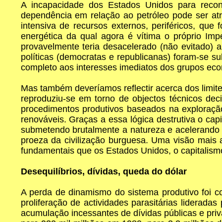
A incapacidade dos Estados Unidos para reconv
dependência em relação ao petróleo pode ser at
intensiva de recursos externos, periféricos, que
energética da qual agora é vítima o próprio Im
provavelmente teria desacelerado (não evitado) 
políticas (democratas e republicanas) foram-se s
completo aos interesses imediatos dos grupos ec
Mas também deveríamos reflectir acerca dos limi
reproduziu-se em torno de objectos técnicos deci
procedimentos produtivos baseados na exploração
renováveis. Graças a essa lógica destrutiva o capi
submetendo brutalmente a natureza e acelerando 
proeza da civilização burguesa. Uma visão mais 
fundamentais que os Estados Unidos, o capitalismo 
Desequilíbrios, dívidas, queda do dólar
A perda de dinamismo do sistema produtivo foi c
proliferação de actividades parasitárias liderada
acumulação incessantes de dívidas públicas e priv