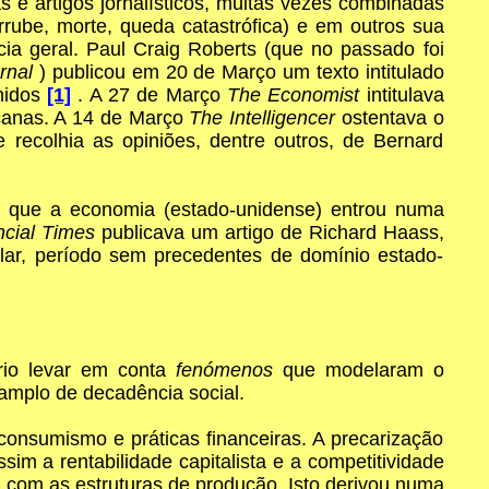
 e artigos jornalísticos, muitas vezes combinadas
rube, morte, queda catastrófica) e em outros sua
cia geral. Paul Craig Roberts (que no passado foi
urnal
) publicou em 20 de Março um texto intitulado
Unidos
[1]
. A 27 de Março
The Economist
intitulava
icanas. A 14 de Março
The Intelligencer
ostentava o
 recolhia as opiniões, dentre outros, de Bernard
r que a economia (estado-unidense) entrou numa
ncial Times
publicava um artigo de Richard Haass,
lar, período sem precedentes de domínio estado-
rio levar em conta
fenómenos
que modelaram o
amplo de decadência social.
consumismo e práticas financeiras. A precarização
sim a rentabilidade capitalista e a competitividade
a com as estruturas de produção. Isto derivou numa