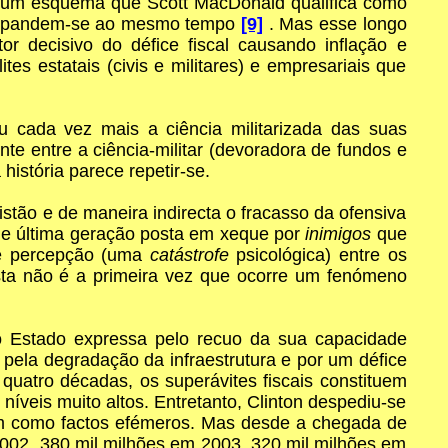
 de um esquema que Scott MacDonald qualifica como
a expandem-se ao mesmo tempo
[9]
. Mas esse longo
or decisivo do défice fiscal causando inflação e
tes estatais (civis e militares) e empresariais que
 cada vez mais a ciência militarizada das suas
te entre a ciência-militar (devoradora de fundos e
 história parece repetir-se.
tão e de maneira indirecta o fracasso da ofensiva
 de última geração posta em xeque por
inimigos
que
de percepção (uma
catástrofe
psicológica) entre os
 esta não é a primeira vez que ocorre um fenómeno
 do Estado expressa pelo recuo da sua capacidade
, pela degradação da infraestrutura e por um défice
quatro décadas, os superávites fiscais constituem
íveis muito altos. Entretanto, Clinton despediu-se
em como factos efémeros. Mas desde a chegada de
002, 380 mil milhões em 2003, 320 mil milhões em