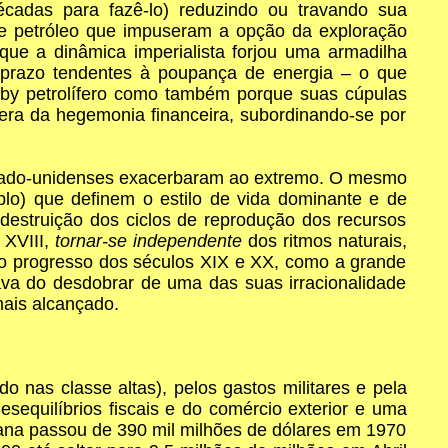
écadas para fazê-lo) reduzindo ou travando sua
de petróleo que impuseram a opção da exploração
 que a dinâmica imperialista forjou uma armadilha
o prazo tendentes à poupança de energia – o que
obby petrolífero como também porque suas cúpulas
 era da hegemonia financeira, subordinando-se por
estado-unidenses exacerbaram ao extremo. O mesmo
mplo) que definem o estilo de vida dominante e de
destruição dos ciclos de reprodução dos recursos
 XVIII,
tornar-se independente
dos ritmos naturais,
do progresso dos séculos XIX e XX, como a grande
ava do desdobrar de uma das suas irracionalidade
mais alcançado.
nas classe altas), pelos gastos militares e pela
esequilíbrios fiscais e do comércio exterior e uma
icana passou de 390 mil milhões de dólares em 1970