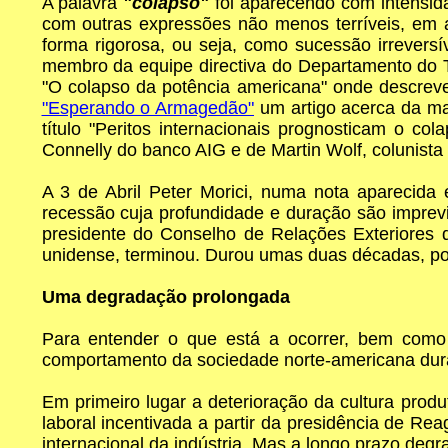
A palavra
"colapso"
foi aparecendo com intensid
com outras expressões não menos terríveis, em a
forma rigorosa, ou seja, como sucessão irreversí
membro da equipe directiva do Departamento do 
"O colapso da potência americana" onde descreve 
"Esperando o Armagedão"
um artigo acerca da mar
título "Peritos internacionais prognosticam o c
Connelly do banco AIG e de Martin Wolf, colunista
A 3 de Abril Peter Morici, numa nota aparecid
recessão cuja profundidade e duração são imprev
presidente do Conselho de Relações Exteriores 
unidense, terminou. Durou umas duas décadas, po
Uma degradação prolongada
Para entender o que está a ocorrer, bem como 
comportamento da sociedade norte-americana dura
Em primeiro lugar a deterioração da cultura prod
laboral incentivada a partir da presidência de Rea
internacional da indústria. Mas a longo prazo deg