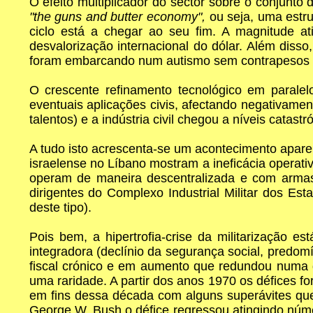
O efeito multiplicador do sector sobre o conjunt
"the guns and butter economy",
ou seja, uma est
ciclo está a chegar ao seu fim. A magnitude ati
desvalorização internacional do dólar. Além disso,
foram embarcando num autismo sem contrapesos s
O crescente refinamento tecnológico em parale
eventuais aplicações civis, afectando negativamen
talentos) e a indústria civil chegou a níveis catast
A tudo isto acrescenta-se um acontecimento apare
israelense no Líbano mostram a ineficácia operat
operam de maneira descentralizada e com arma
dirigentes do Complexo Industrial Militar dos Es
deste tipo).
Pois bem, a hipertrofia-crise da militarização 
integradora (declínio da segurança social, predomí
fiscal crónico e em aumento que redundou numa dí
uma raridade. A partir dos anos 1970 os défices f
em fins dessa década com alguns superávites qu
George W. Bush o défice regressou atingindo núm