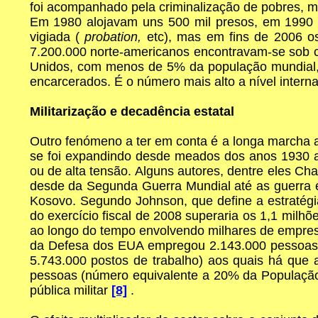
foi acompanhado pela criminalização de pobres, m
Em 1980 alojavam uns 500 mil presos, em 1990 c
vigiada (
probation,
etc), mas em fins de 2006 o
7.200.000 norte-americanos encontravam-se sob c
Unidos, com menos de 5% da população mundial, 
encarcerados. É o número mais alto a nível intern
Militarização e decadência estatal
Outro fenómeno a ter em conta é a longa marcha as
se foi expandindo desde meados dos anos 1930 at
ou de alta tensão. Alguns autores, dentre eles C
desde da Segunda Guerra Mundial até as guerra 
Kosovo. Segundo Johnson, que define a estratég
do exercício fiscal de 2008 superaria os 1,1 mil
ao longo do tempo envolvendo milhares de empres
da Defesa dos EUA empregou 2.143.000 pessoas e
5.743.000 postos de trabalho) aos quais há que
pessoas (número equivalente a 20% da População
pública militar
[8]
.