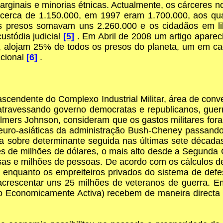
arginais e minorias étnicas. Actualmente, os cárceres n
erca de 1.150.000, em 1997 eram 1.700.000, aos qua
s presos somavam uns 2.260.000 e os cidadãos em lib
ustódia judicial
[5]
. Em Abril de 2008 um artigo apare
alojam 25% de todos os presos do planeta, um em ca
acional
[6]
.
cendente do Complexo Industrial Militar, área de conver
ravessando governo democratas e republicanos, guerra
halmers Johnson, consideram que os gastos militares fo
euro-asiáticas da administração Bush-Cheney passando
ia sobre determinante seguida nas últimas sete décad
hões de milhões de dólares, o mais alto desde a Segund
as e milhões de pessoas. De acordo com os cálculos 
nquanto os empreiteiros privados do sistema de defes
 acrescentar uns 25 milhões de veteranos de guerra.
 Economicamente Activa) recebem de maneira directa o