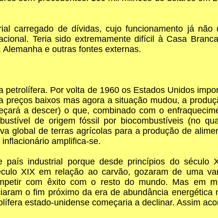
al carregado de dívidas, cujo funcionamento já não
ional. Teria sido extremamente difícil à Casa Branca
, Alemanha e outras fontes externas.
ia petrolífera. Por volta de 1960 os Estados Unidos 
 preços baixos mas agora a situação mudou, a produçã
çará a descer) o que, combinado com o enfraqueciment
ombustível de origem fóssil por biocombustíveis (no
ativa global de terras agrícolas para a produção de ali
inflacionário amplifica-se.
ís industrial porque desde princípios do século X
 século XIX em relação ao carvão, gozaram de uma va
 competir com êxito com o resto do mundo. Mas em m
aram o fim próximo da era de abundância energética 
rolífera estado-unidense começaria a declinar. Assim aco