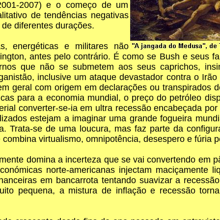
 2001-2007) e o começo de um
itativo de tendências negativas
de diferentes durações.
s, energéticas e militares não
ington, antes pelo contrário. É como se Bush e seus f
nos que não se submetem aos seus caprichos, insin
ganistão, inclusive um ataque devastador contra o Ir
em geral com origem em declarações ou transpirados d
icas para a economia mundial, o preço do petróleo disp
erial converter-se-ia em ultra recessão encabeçada por
lizados estejam a imaginar uma grande fogueira mundial
. Trata-se de uma loucura, mas faz parte da configura
 combina virtualismo, omnipotência, desespero e fúria p
mente domina a incerteza que se vai convertendo em 
económicas norte-americanas injectam maciçamente li
financeiras em bancarrota tentando suavizar a recess
o pequena, a mistura de inflação e recessão torna