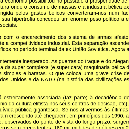
o da economia possibilitou no passado a prosperidade
rutura onde o consumo de massas e a indústria bélic
ngida pelos gastos bélicos converteram-nos num fact
 sua hipertrofia concedeu um enorme peso político a eli
ociais.
lo com o encarecimento dos sistema de armas afastou
te a competitividade industrial. Esta separação ascenden
róficos no período terminal da ex União Soviética. Agora a
ntemente inesperado. As guerras do Iraque e do Afeganis
iva da super complexa (e super cara) maquinaria bélica
s simples e baratas. O que coloca uma grave crise 
tados Unidos e da NATO (na história das civilizações
está estreitamente associada (faz parte) à decadência
nio da cultura elitista nos seus centros de decisão, etc)
vida pública gigantesca. Se nos ativermos às últimas 
oram crescendo até chegarem, em princípios dos 1990, a n
e, observados do ponto de vista do longo prazo, surg
eros sem precedentes: 160 mil milhões de dólares em 2