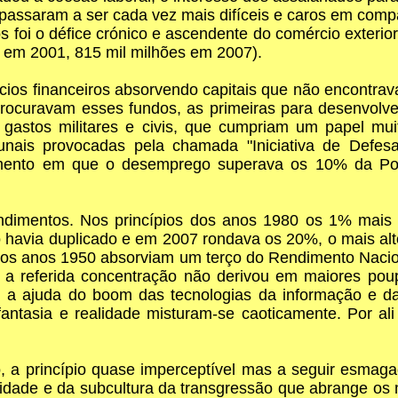
e passaram a ser cada vez mais difíceis e caros em comp
s foi o défice crónico e ascendente do comércio exterior
 em 2001, 815 mil milhões em 2007).
ios financeiros absorvendo capitais que não encontravam
procuravam esses fundos, as primeiras para desenvol
gastos militares e civis, que cumpriam um papel mui
is provocadas pela chamada "Iniciativa de Defesa
mento em que o desemprego superava os 10% da Po
dimentos. Nos princípios dos anos 1980 os 1% mais
havia duplicado e em 2007 rondava os 20%, o mais alt
dos anos 1950 absorviam um terço do Rendimento Nacio
, a referida concentração não derivou em maiores pou
m a ajuda do boom das tecnologias da informação e
ntasia e realidade misturam-se caoticamente. Por al
, a princípio quase imperceptível mas a seguir esmag
lidade e da subcultura da transgressão que abrange os 