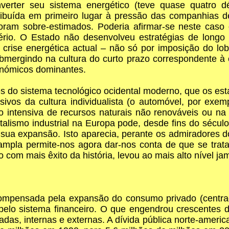
erter seu sistema energético (teve quase quatro d
ribuída em primeiro lugar à pressão das companhias 
 foram sobre-estimados. Poderia afirmar-se neste caso
pério. O Estado não desenvolveu estratégias de long
a crise energética actual – não só por imposição do l
ubmergindo na cultura do curto prazo correspondente à
onómicos dominantes.
tes do sistema tecnológico ocidental moderno, que os 
sivos da cultura individualista (o automóvel, por exe
 intensiva de recursos naturais não renováveis ou na 
talismo industrial na Europa pode, desde fins do século
sua expansão. Isto aparecia, perante os admiradores 
ampla permite-nos agora dar-nos conta de que se trat
com mais êxito da história, levou ao mais alto nível ja
ompensada pela expansão do consumo privado (centrado 
s pelo sistema financeiro. O que engendrou crescentes d
adas, internas e externas. A dívida pública norte-amer