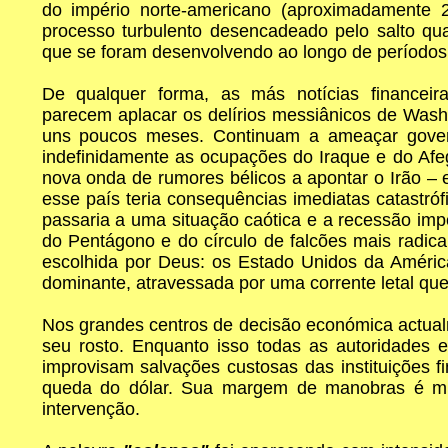
do império norte-americano (aproximadamente
processo turbulento desencadeado pelo salto qual
que se foram desenvolvendo ao longo de períodos 
De qualquer forma, as más notícias financeira
parecem aplacar os delírios messiânicos de Wash
uns poucos meses. Continuam a ameaçar gover
indefinidamente as ocupações do Iraque e do Afe
nova onda de rumores bélicos a apontar o Irão – 
esse país teria consequências imediatas catastróf
passaria a uma situação caótica e a recessão imp
do Pentágono e do círculo de falcões mais radica
escolhida por Deus: os Estado Unidos da América
dominante, atravessada por uma corrente letal que
Nos grandes centros de decisão económica actual
seu rosto. Enquanto isso todas as autoridades 
improvisam salvações custosas das instituições 
queda do dólar. Sua margem de manobras é muit
intervenção.