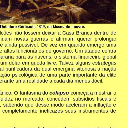
alcões não fossem deixar a Casa Branca dentro de
uam novas guerras e afirmam querer prolongar
ão é ainda possível. De vez em quando emerge uma
e altos funcionários do governo. Um ataque contra
araria para as nuvens, o sistema financeiro global
 um dólar em queda livre. Talvez alguns
estrategas
 purificadora da qual emergiria vitoriosa a nação
ção psicológica de uma parte importante da elite
erante uma realidade a cada dia menos dócil.
pânico. O fantasma do
colapso
começa a mostrar o
quidez no mercado, concedem subsídios fiscais e
ão, sabendo que desse modo aceleram a inflação e
 completamente ineficazes seus instrumentos de