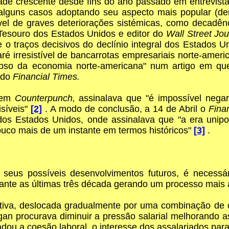
ade crescente desde fins do ano passado em entrevistas
lguns casos adoptando seu aspecto mais popular (der
vel de graves deteriorações sistémicas, como decadên
Tesouro dos Estados Unidos e editor do
Wall Street Jo
o traços decisivos do declínio integral dos Estados 
é irresistível de bancarrotas empresariais norte-amer
olapso da economia norte-americana" num artigo em que
 do
Financial Times.
a em
Counterpunch,
assinalava que "é impossível nega
isíveis"
[2]
. A modo de conclusão, a 14 de Abril o
Fina
dos Estados Unidos, onde assinalava que "a era unipo
uco mais de um instante em termos históricos"
[3]
.
seus possíveis desenvolvimentos futuros, é necessá
nte as últimas três década gerando um processo mais 
utiva, deslocada gradualmente por uma combinação de 
gan procurava diminuir a pressão salarial melhorando as
radou a coesão laboral, o interesse dos assalariados par