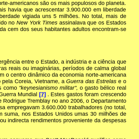
orte-americanos são os mais populosos do planeta.
is havia que acrescentar 3.900.000 em liberdade
erdade vigiada uns 5 milhões. No total, mais de
cido no
New York Times
assinalava que os Estados
da cem dos seus habitantes adultos encontram-se
gência entre o Estado, a indústria e a ciência que
s reais ou imaginárias, períodos de calma global
ram o centro dinâmico da economia norte-americana
 pela Coreia, Vietname, a
Guerra das Estrelas
e o
as como
"keynesianismo militar",
o gasto bélico real
a Guerra Mundial
[7]
. Estes gastos foram crescendo
de Rodrigue Tremblay no ano 2006, o Departamento
a empregavam 3.600.000 trabalhadores (no total,
 Em suma, nos Estados Unidos umas 30 milhões de
u indirecta rendimentos proveniente da despesas