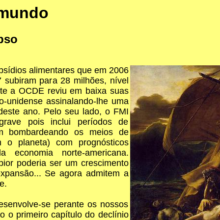
 mundo
pso
bsídios alimentares que em 2006
subiram para 28 milhões, nível
te a OCDE reviu em baixa suas
o-unidense assinalando-lhe uma
deste ano. Pelo seu lado, o FMI
rave pois inclui períodos de
ham bombardeando os meios de
 o planeta) com prognósticos
da economia norte-americana.
ior poderia ser um crescimento
expansão... Se agora admitem a
e.
desenvolve-se perante os nossos
 o primeiro capítulo do declínio